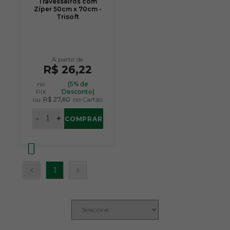
Travesseiros com
Zíper 50cm x 70cm -
Trisoft
R$ 26,22
no
(5% de
PIX
Desconto)
ou
R$ 27,60
no Cartão
-
+
COMPRAR
1