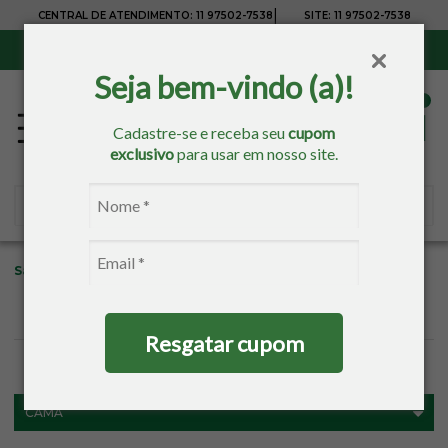
|
CENTRAL DE ATENDIMENTO:
11 97502-7538
SITE:
11 97502-7538
Sul, Sudeste e Centro-Oeste:
Frete Grátis
para compras acima de R$ 150,00
Seja bem-vindo (a)!
Cadastre-se e receba seu
cupom
exclusivo
para usar em nosso site.
Sacaria
Trisoft
Resgatar cupom
FILTROS
CAMA