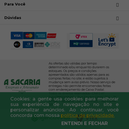
Para Você
Dúvidas
As ofertas são válidas por tempo
determinado e/ou enquanto durarem os
estoques. Os preços e condições
apresentados são válidos apenas para as
compras feitas no site, e estão sujeitos à
mudança sem aviso prévio. Nosso serviço de
entregas não permite encomendas feitas
com endereçamento de Caixa Postal.
Todos os direitos reservados- CNPJ nº
146478900006/47 - Rua Doutor César, 364 - 2º
Cookies: a gente usa cookies para melhorar
Andar - Santana - CEP 02013-001 - São Paulo,
sua experiência de navegação no site e
SP.
personalizar anúncios. Ao continuar, você
concorda com nossa
política de privacidade.
ENTENDI E FECHAR