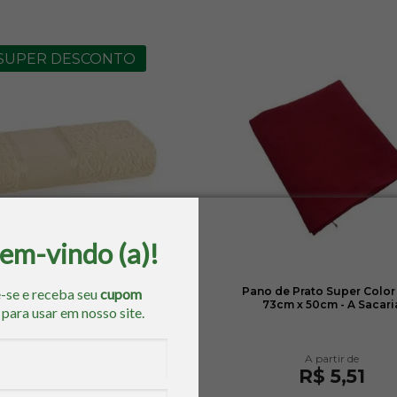
SUPER DESCONTO
bem-vindo (a)!
ha de Lavabo Melina II para
Pano de Prato Super Color
-se e receba seu
cupom
dar 33cm x 50cm - Karsten
73cm x 50cm - A Sacari
o
para usar em nosso site.
De
R$ 13,60
R$ 12,50
R$ 5,51