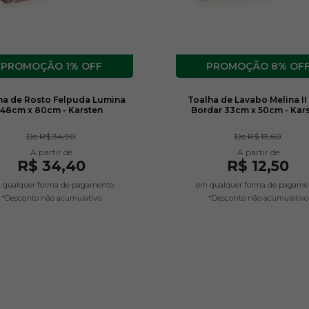
1% OFF
8% OF
ha de Rosto Felpuda Lumina
Toalha de Lavabo Melina II
48cm x 80cm - Karsten
Bordar 33cm x 50cm - Kar
De
R$ 34,90
De
R$ 13,60
R$ 34,40
R$ 12,50
 qualquer forma de pagamento
em qualquer forma de pagame
*Desconto não acumulativo
*Desconto não acumulativo