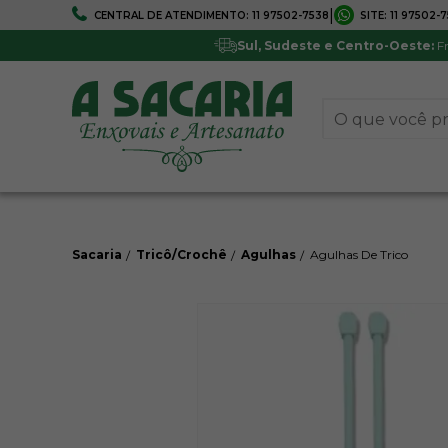
|
CENTRAL DE ATENDIMENTO:
11 97502-7538
SITE:
11 97502-
FRETE GRÁTIS
5% DE DESCONTO
Em todo Brasil*
Pagamentos via boleto ou 
Sul, Sudeste e Centro-Oeste:
Fr
Sacaria
Tricô/Crochê
Agulhas
Agulhas De Trico