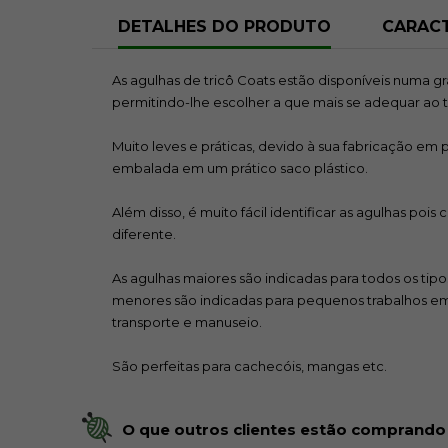
DETALHES DO PRODUTO
CARACT
As agulhas de tricô Coats estão disponíveis numa 
permitindo-lhe escolher a que mais se adequar ao t
Muito leves e práticas, devido à sua fabricação em 
embalada em um prático saco plástico.
Além disso, é muito fácil identificar as agulhas po
diferente.
As agulhas maiores são indicadas para todos os tip
menores são indicadas para pequenos trabalhos em fio
transporte e manuseio.
São perfeitas para cachecóis, mangas etc.
O que outros clientes estão comprando