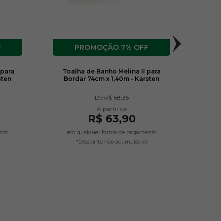
F
7% OFF
 para
Toalha de Banho Melina II para
T
sten
Bordar 74cm x 1,40m - Karsten
Artesa
De
R$ 68,35
R$ 63,90
nto
em qualquer forma de pagamento
*Desconto não acumulativo