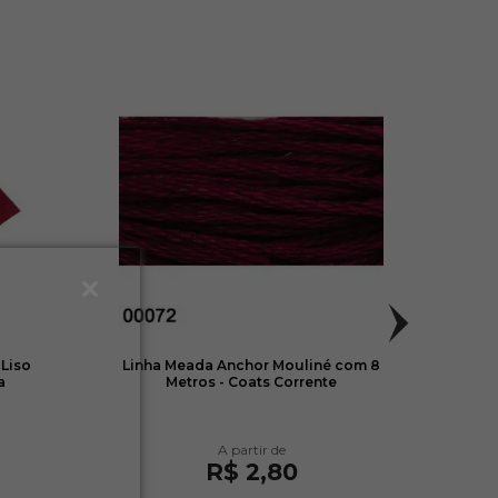
 Liso
Linha Meada Anchor Mouliné com 8
Pano
a
Metros - Coats Corrente
41c
R$ 2,80