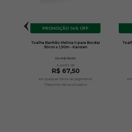
F
14% OFF
 170
Toalha Banhão Melina II para Bordar
Toal
90cm x 1,50m - Karsten
De
R$ 78,85
R$ 67,50
em qualquer forma de pagamento
em
*Desconto não acumulativo