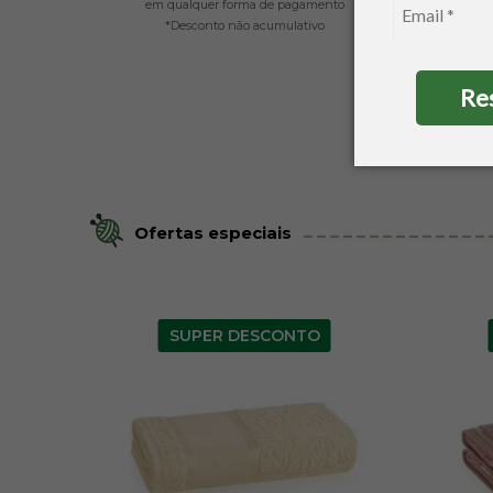
em qualquer forma de pagamento
em
*Desconto não acumulativo
Re
Ofertas especiais
SUPER DESCONTO