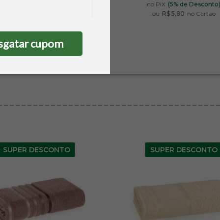
 qualquer forma de pagamento
no PIX
(5% de Desconto
*Desconto não acumulativo
ou
R$ 5,80
no Cartão
sgatar cupom
SUPER DESCONTO
SUPER DESCONTO