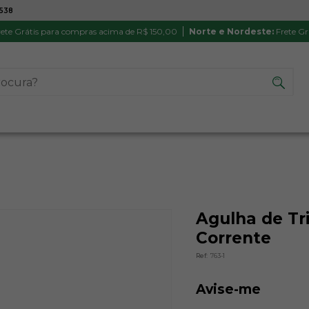
7538
ATÉ 6X SEM JUROS NO CARTÃO
PRODUTO
PIX
Parcela mínima R$ 20,00
Satisfação 
ete Grátis para compras acima de R$ 150,00
Norte e Nordeste:
Frete Gr
Agulha de Tr
Corrente
Ref:
763-1