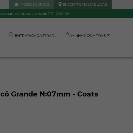
NOSSOS CURSOS
ENCONTRE NOSSAS LOJAS
 DE QUALIDADE
TRANQUILIDADE E PROTEÇÃO
Garantida
Sua compra segura
átis para compras acima de R$ 1.000,00
MINHAS COMPRAS
ENTRAR/CADASTRAR
icô Grande N:07mm - Coats