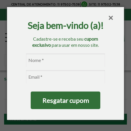
|
CENTRAL DE ATENDIMENTO:
11 97502-7538
SITE:
11 97502-7538
Sul, Sudeste e Centro-Oeste:
Frete Grátis
para compras acima de R$ 150,00
Seja bem-vindo (a)!
Cadastre-se e receba seu
cupom
exclusivo
para usar em nosso site.
Sacaria
Tricô/Crochê
Agulhas
Resgatar cupom
FILTROS
TRICÔ/CROCHÊ