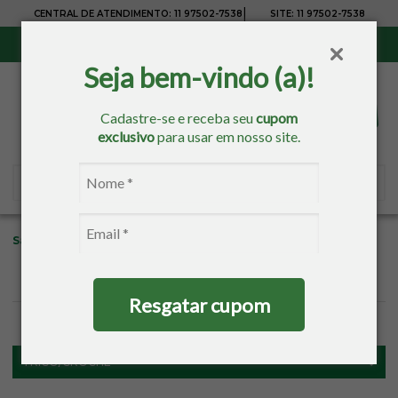
|
CENTRAL DE ATENDIMENTO:
11 97502-7538
SITE:
11 97502-7538
Sul, Sudeste e Centro-Oeste:
Frete Grátis
para compras acima de R$ 150,00
Seja bem-vindo (a)!
Cadastre-se e receba seu
cupom
exclusivo
para usar em nosso site.
Sacaria
Tricô/Crochê
Agulhas
Agulhas De Trico
Resgatar cupom
FILTROS
TRICÔ/CROCHÊ