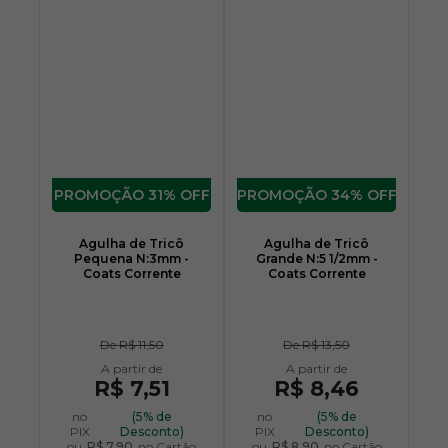
31% OFF
34% OFF
Agulha de Tricô
Agulha de Tricô
Pequena N:3mm -
Grande N:5 1/2mm -
Coats Corrente
Coats Corrente
De
R$ 11,50
De
R$ 13,50
R$ 7,51
R$ 8,46
no
(5% de
no
(5% de
PIX
Desconto)
PIX
Desconto)
ou
R$ 7,90
no Cartão
ou
R$ 8,90
no Cartão