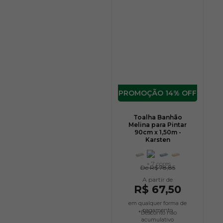
14% OFF
Toalha Banhão
Melina para Pintar
90cm x 1,50m -
Karsten
+ 7 cores
De
R$ 78,85
R$ 67,50
em qualquer forma de
pagamento
*Desconto não
acumulativo