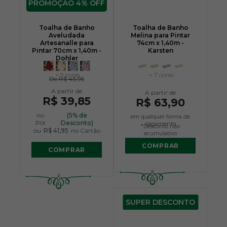
4% OFF
Toalha de Banho
Toalha de Banho
Aveludada
Melina para Pintar
Artesanalle para
74cm x 1,40m -
Pintar 70cm x 1,40m -
Karsten
Dohler
+ 9 cores
+ 7 cores
De
R$ 43,95
R$ 39,85
R$ 63,90
no
(5% de
em qualquer forma de
PIX
Desconto)
pagamento
*Desconto não
ou
R$ 41,95
no Cartão
acumulativo
COMPRAR
COMPRAR
SUPER DESCONTO