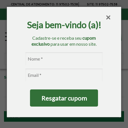
|
CENTRAL DE ATENDIMENTO:
11 97502-7538
SITE:
11 97502-7538
Sul, Sudeste e Centro-Oeste:
Frete Grátis
para compras acima de R$ 150,00
Seja bem-vindo (a)!
Cadastre-se e receba seu
cupom
exclusivo
para usar em nosso site.
Sacaria
Banho
Toalhas Para Pintar
Toalhas De Banho
Resgatar cupom
FILTROS
BANHO