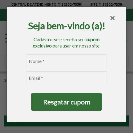
|
CENTRAL DE ATENDIMENTO:
11 97502-7538
SITE:
11 97502-7538
Sul, Sudeste e Centro-Oeste:
Frete Grátis
para compras acima de R$ 150,00
Seja bem-vindo (a)!
Cadastre-se e receba seu
cupom
exclusivo
para usar em nosso site.
Sacaria
Cama
Lençol Avulso
King
Sul Brasil
Resgatar cupom
FILTROS
CAMA