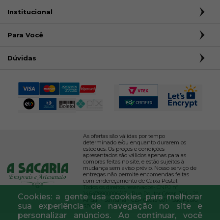
Institucional
Para Você
Dúvidas
As ofertas são válidas por tempo
determinado e/ou enquanto durarem os
estoques. Os preços e condições
apresentados são válidos apenas para as
compras feitas no site, e estão sujeitos à
mudança sem aviso prévio. Nosso serviço de
entregas não permite encomendas feitas
com endereçamento de Caixa Postal.
Todos os direitos reservados- CNPJ nº
146478900006/47 - Rua Doutor César, 364 - 2º
Cookies: a gente usa cookies para melhorar
Andar - Santana - CEP 02013-001 - São Paulo,
sua experiência de navegação no site e
SP.
personalizar anúncios. Ao continuar, você