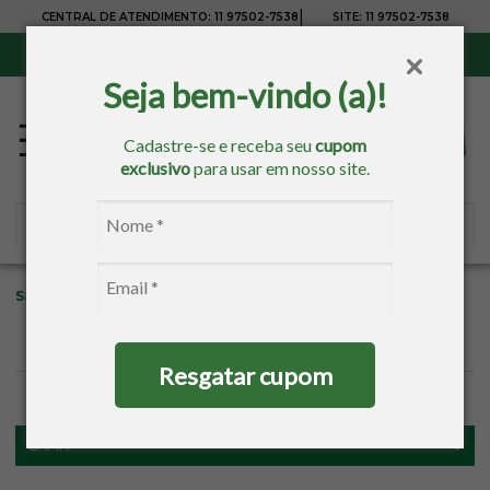
|
CENTRAL DE ATENDIMENTO:
11 97502-7538
SITE:
11 97502-7538
Sul, Sudeste e Centro-Oeste:
Frete Grátis
para compras acima de R$ 150,00
Seja bem-vindo (a)!
Cadastre-se e receba seu
cupom
exclusivo
para usar em nosso site.
Sacaria
Cama
Lençol Avulso
Solteiro
Resgatar cupom
FILTROS
CAMA