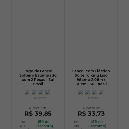
Jogo de Lençol
Lençol com Elástico
Solteiro Estampado
Solteiro King Liso
com 2 Peças - Sul
98cm x 2,08m x
Brasil
30cm - Sul Brasil
+ 16 cores
+ 1 cores
R$ 39,85
R$ 33,73
no
(5% de
no
(5% de
PIX
Desconto)
PIX
Desconto)