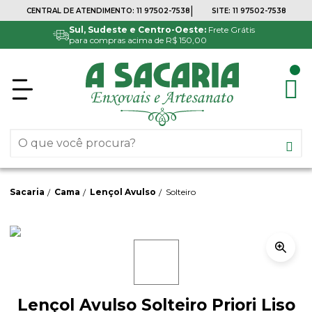
|
CENTRAL DE ATENDIMENTO:
11 97502-7538
SITE:
11 97502-7538
Sul, Sudeste e Centro-Oeste:
Frete Grátis
para compras acima de R$ 150,00
Sacaria
Cama
Lençol Avulso
Solteiro
Lençol Avulso Solteiro Priori Liso