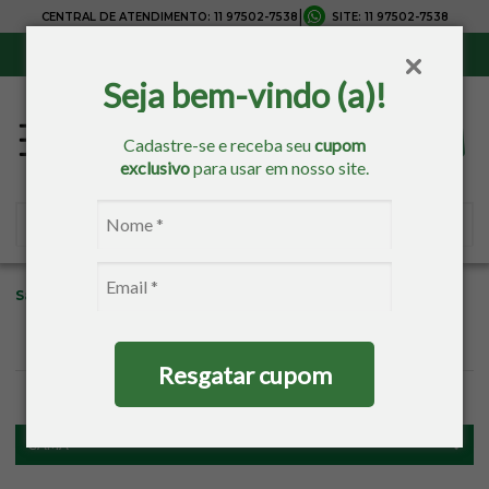
|
CENTRAL DE ATENDIMENTO:
11 97502-7538
SITE:
11 97502-7538
Sul, Sudeste e Centro-Oeste:
Frete Grátis
para compras acima de R$ 150,00
Seja bem-vindo (a)!
Cadastre-se e receba seu
cupom
exclusivo
para usar em nosso site.
Sacaria
Cama
Travesseiros
Sul Brasil
Resgatar cupom
FILTROS
CAMA