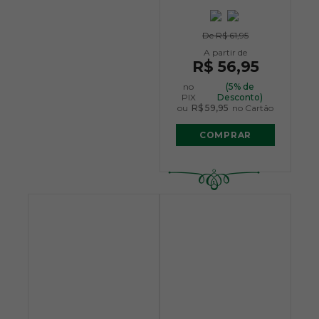
De
R$ 61,95
R$ 56,95
no
(5% de
PIX
Desconto)
ou
R$ 59,95
no Cartão
COMPRAR