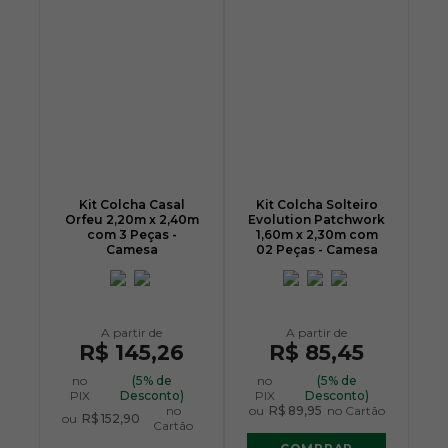
Kit Colcha Casal
Kit Colcha Solteiro
Orfeu 2,20m x 2,40m
Evolution Patchwork
com 3 Peças -
1,60m x 2,30m com
Camesa
02 Peças - Camesa
R$ 145,26
R$ 85,45
no
(5% de
no
(5% de
PIX
Desconto)
PIX
Desconto)
no
ou
R$ 89,95
no Cartão
ou
R$ 152,90
Cartão