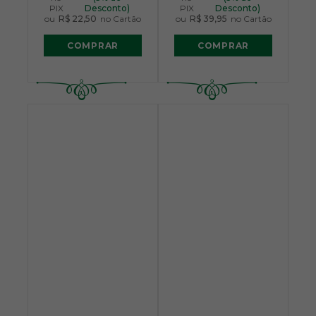
PIX
Desconto)
PIX
Desconto)
ou
R$ 22,50
no Cartão
ou
R$ 39,95
no Cartão
COMPRAR
COMPRAR