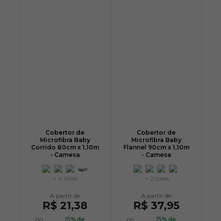
Cobertor de
Cobertor de
Microfibra Baby
Microfibra Baby
Corrido 80cm x 1,10m
Flannel 90cm x 1,10m
- Camesa
- Camesa
+ 4 cores
+ 2 cores
R$ 21,38
R$ 37,95
no
(5% de
no
(5% de