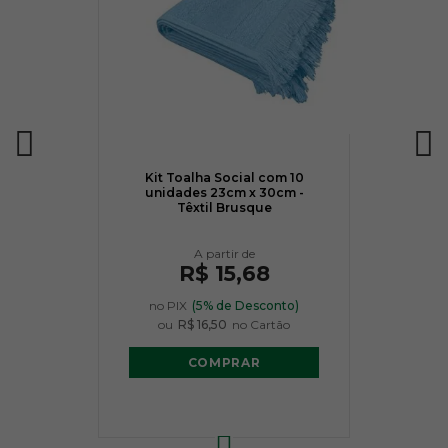
Kit Toalha Social com 10
unidades 23cm x 30cm -
Têxtil Brusque
R$ 15,68
no PIX
(5% de Desconto)
ou
R$ 16,50
no Cartão
COMPRAR