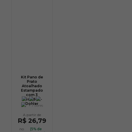
Kit Pano de
Prato
Atoalhado
Estampado
com 3
unidades -
Dohler
+ 7 cores
R$ 26,79
no
(5% de