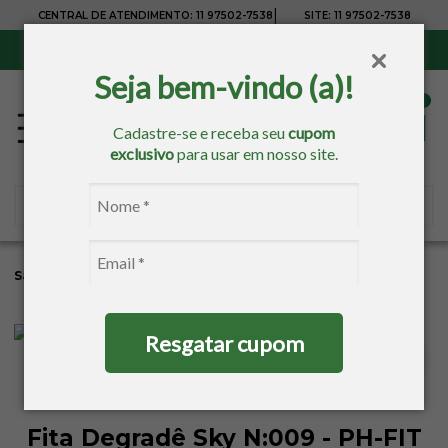
|
CENTRAL DE ATENDIMENTO:
11 97502-7538
SITE:
11 97502-7538
Sul, Sudeste e Centro-Oeste:
Frete Grátis
para compras acima de R$ 150,00
Seja bem-vindo (a)!
Cadastre-se e receba seu
cupom
exclusivo
para usar em nosso site.
Sacaria
Bordados
Fitas
Fita De Cetim
Resgatar cupom
Fita Degradê Sky N:009 - PH-FIT