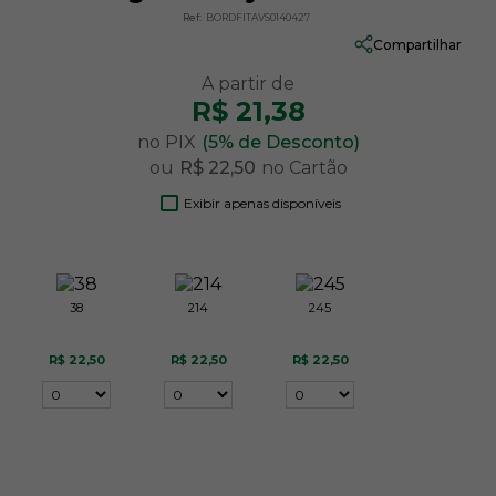
Ref:
BORDFITAVS0140427
Compartilhar
R$ 21,38
no PIX
(5% de Desconto)
ou
R$ 22,50
no Cartão
Exibir apenas disponíveis
38
214
245
R$ 22,50
R$ 22,50
R$ 22,50