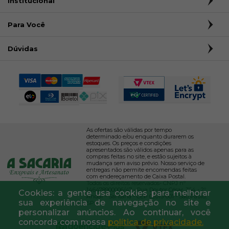
Institucional
Para Você
Dúvidas
As ofertas são válidas por tempo
determinado e/ou enquanto durarem os
estoques. Os preços e condições
apresentados são válidos apenas para as
compras feitas no site, e estão sujeitos à
mudança sem aviso prévio. Nosso serviço de
entregas não permite encomendas feitas
com endereçamento de Caixa Postal.
Todos os direitos reservados- CNPJ nº
146478900006/47 - Rua Doutor César, 364 - 2º
Cookies: a gente usa cookies para melhorar
Andar - Santana - CEP 02013-001 - São Paulo,
sua experiência de navegação no site e
SP.
personalizar anúncios. Ao continuar, você
concorda com nossa
política de privacidade.