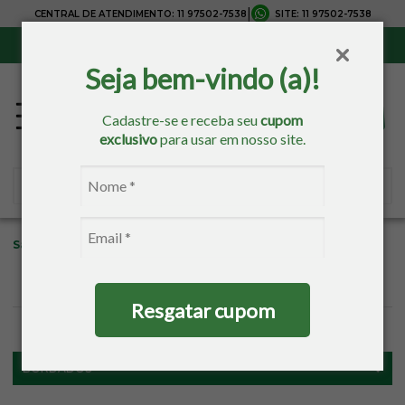
|
CENTRAL DE ATENDIMENTO:
11 97502-7538
SITE:
11 97502-7538
Sul, Sudeste e Centro-Oeste:
Frete Grátis
para compras acima de R$ 150,00
Seja bem-vindo (a)!
Cadastre-se e receba seu
cupom
exclusivo
para usar em nosso site.
Sacaria
Bordados
Fitas
Resgatar cupom
FILTROS
BORDADOS