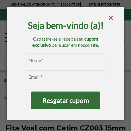
|
CENTRAL DE ATENDIMENTO:
11 97502-7538
SITE:
11 97502-7538
Sul, Sudeste e Centro-Oeste:
Frete Grátis
para compras acima de R$ 150,00
Seja bem-vindo (a)!
Cadastre-se e receba seu
cupom
exclusivo
para usar em nosso site.
Sacaria
Bordados
Fitas
Fita De Voal
Resgatar cupom
Fita Voal com Cetim CZ003 15mm