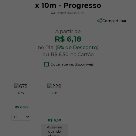
x 10m - Progresso
Ref:
BORDFITAVS0221139
Compartilhar
R$ 6,18
no PIX
(5% de Desconto)
ou
R$ 6,50
no Cartão
Exibir apenas disponíveis
675
228
R$ 6,50
R$ 6,50
Avise-me
quando
chegar!