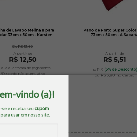
ha de Lavabo Melina II para
Pano de Prato Super Color
dar 33cm x 50cm - Karsten
73cm x 50cm - A Sacari
De
R$ 13,60
R$ 12,50
R$ 5,51
 qualquer forma de pagamento
no PIX
(5% de Desconto
*Desconto não acumulativo
ou
R$ 5,80
no Cartão
bem-vindo (a)!
-se e receba seu
cupom
o
para usar em nosso site.
os similares