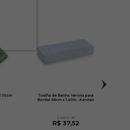
i 50cm
Toalha de Banho Verona para
Toa
Bordar 66cm x 1,40m - Karsten
R$ 37,52