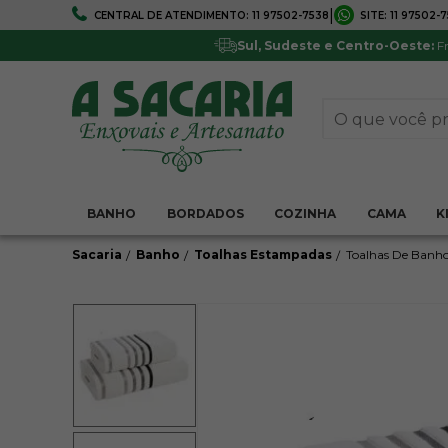
|
CENTRAL DE ATENDIMENTO:
11 97502-7538
SITE:
11 97502-
FRETE GRÁTIS
5% DE DESCONTO
Em todo Brasil*
Pagamentos via boleto ou 
Sul, Sudeste e Centro-Oeste:
Fr
BANHO
BORDADOS
COZINHA
CAMA
K
Sacaria
Banho
Toalhas Estampadas
Toalhas De Banh