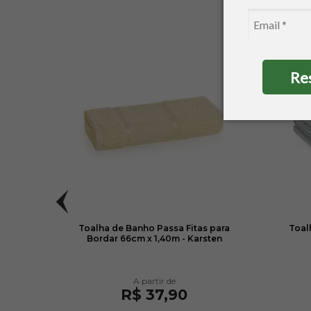
Re
Pintar
Toalha de Banho Passa Fitas para
Toal
Bordar 66cm x 1,40m - Karsten
R$ 37,90