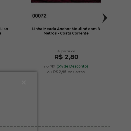
 Liso
Linha Meada Anchor Mouliné com 8
Pano
a
Metros - Coats Corrente
41c
R$ 2,80
)
no PIX
(5% de Desconto)
ou
R$ 2,95
no Cartão