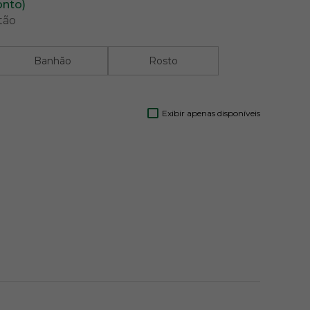
onto)
tão
Banhão
Rosto
Exibir apenas disponíveis