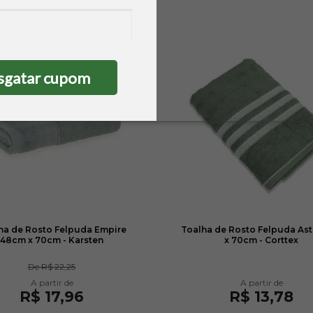
sgatar cupom
ha de Rosto Felpuda Empire
Toalha de Rosto Felpuda Ast
48cm x 70cm - Karsten
x 70cm - Corttex
De
R$ 22,25
R$ 17,96
R$ 13,78