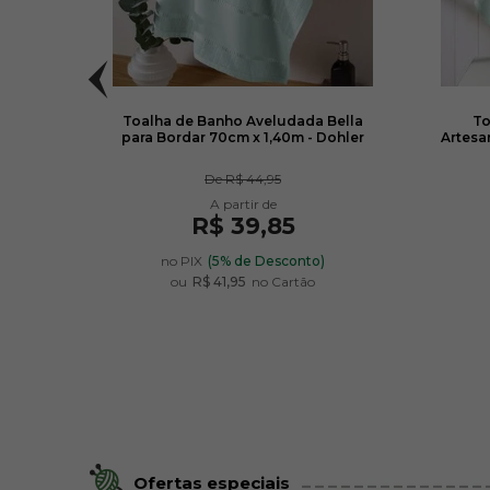
 para
Toalha de Banho Aveludada Bella
To
cm -
para Bordar 70cm x 1,40m - Dohler
Artesa
De
R$ 44,95
R$ 39,85
no PIX
(5% de Desconto)
ou
R$ 41,95
no Cartão
Ofertas especiais