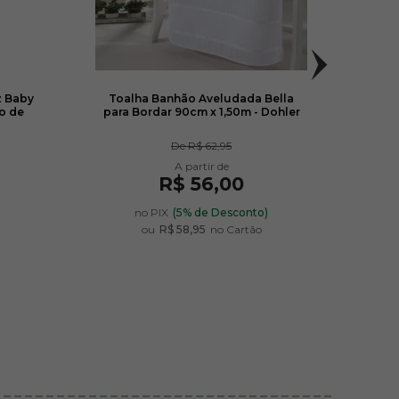
z Baby
Toalha Banhão Aveludada Bella
Pa
o de
para Bordar 90cm x 1,50m - Dohler
Est
De
R$ 62,95
R$ 56,00
)
no PIX
(5% de Desconto)
ou
R$ 58,95
no Cartão