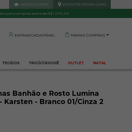
NOSSOS CURSOS
ENCONTRE NOSSAS LOJAS
 DE QUALIDADE
TRANQUILIDADE E PROTEÇÃO
Garantida
Sua compra segura
átis para compras acima de R$ 1.000,00
MINHAS COMPRAS
ENTRAR/CADASTRAR
TECIDOS
TRICÔ/CROCHÊ
OUTLET
NATAL
has Banhão e Rosto Lumina
 Karsten - Branco 01/Cinza 2