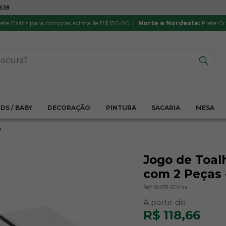
7538
ATÉ 6X SEM JUROS NO CARTÃO
PRODUTO
PIX
Parcela mínima R$ 20,00
Satisfação 
ete Grátis para compras acima de R$ 150,00
Norte e Nordeste:
Frete Gr
IDS / BABY
DECORAÇÃO
PINTURA
SACARIA
MESA
o
Jogo de Toal
com 2 Peças -
Ref:
864781-BCinza
R$ 118,66