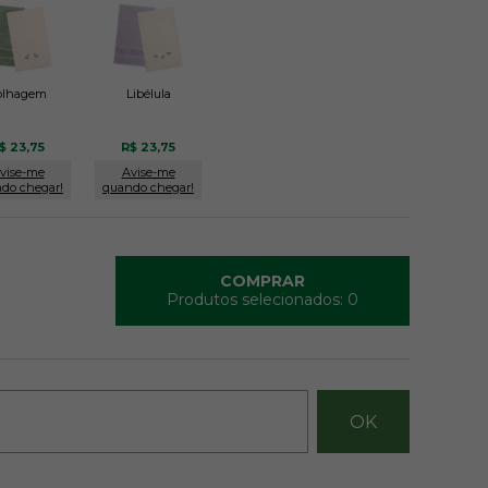
olhagem
Libélula
$ 23,75
R$ 23,75
vise-me
Avise-me
do chegar!
quando chegar!
COMPRAR
Produtos selecionados:
0