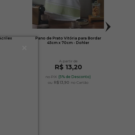
Acrilex
Pano de Prato Vitória para Bordar
Pano
45cm x 70cm - Dohler
R$ 13,20
)
no PIX
(5% de Desconto)
ou
R$ 13,90
no Cartão