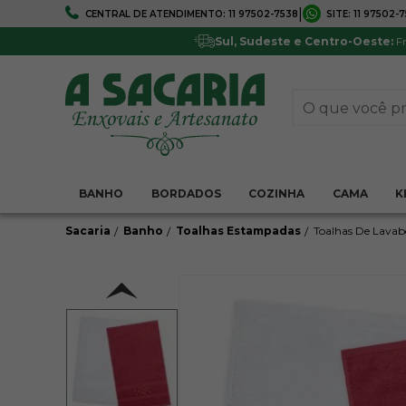
|
CENTRAL DE ATENDIMENTO:
11 97502-7538
SITE:
11 97502-
FRETE GRÁTIS
5% DE DESCONTO
Em todo Brasil*
Pagamentos via boleto ou 
Sul, Sudeste e Centro-Oeste:
Fr
BANHO
BORDADOS
COZINHA
CAMA
K
Sacaria
Banho
Toalhas Estampadas
Toalhas De Lavab