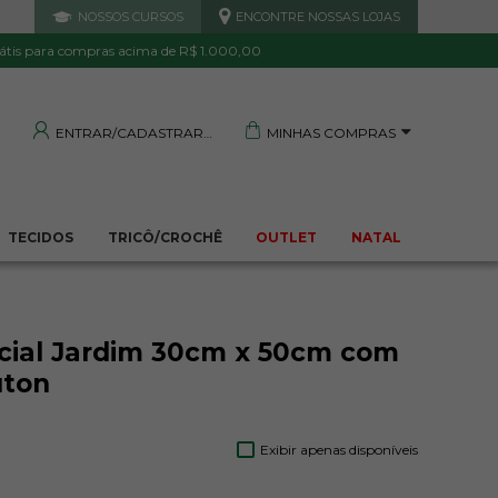
NOSSOS CURSOS
ENCONTRE NOSSAS LOJAS
 DE QUALIDADE
TRANQUILIDADE E PROTEÇÃO
Garantida
Sua compra segura
átis para compras acima de R$ 1.000,00
MINHAS COMPRAS
ENTRAR/CADASTRAR
TECIDOS
TRICÔ/CROCHÊ
OUTLET
NATAL
ocial Jardim 30cm x 50cm com
uton
Exibir apenas disponíveis