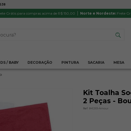
7538
ATÉ 6X SEM JUROS NO CARTÃO
PRODUTO
PIX
Parcela mínima R$ 20,00
Satisfação 
ete Grátis para compras acima de R$ 150,00
Norte e Nordeste:
Frete Gr
IDS / BABY
DECORAÇÃO
PINTURA
SACARIA
MESA
o
Kit Toalha S
2 Peças - Bo
Ref:
841269-Amour