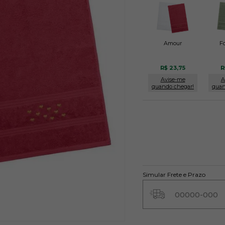
Amour
F
R$ 23,75
R
Avise-me
A
quando chegar!
quan
Simular Frete e Prazo