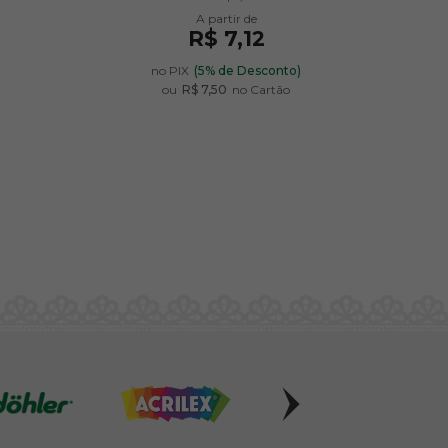
R$ 7,12
em
)
no PIX
(5% de Desconto)
ou
R$ 7,50
no Cartão