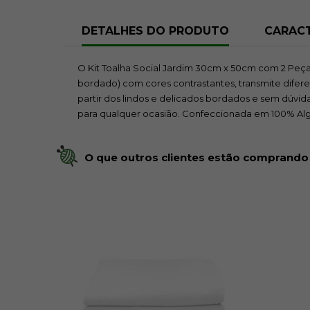
DETALHES DO PRODUTO
CARACT
O Kit Toalha Social Jardim 30cm x 50cm com 2 Pe
bordado) com cores contrastantes, transmite dife
partir dos lindos e delicados bordados e sem dúvi
para qualquer ocasião. Confeccionada em 100% Al
O que outros clientes estão comprando
O