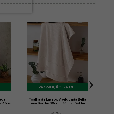
F
6% OFF
ada
Toalha de Lavabo Aveludada Bella
Toalh
 x 45cm
para Bordar 30cm x 45cm - Dohler
De
R$ 7,95