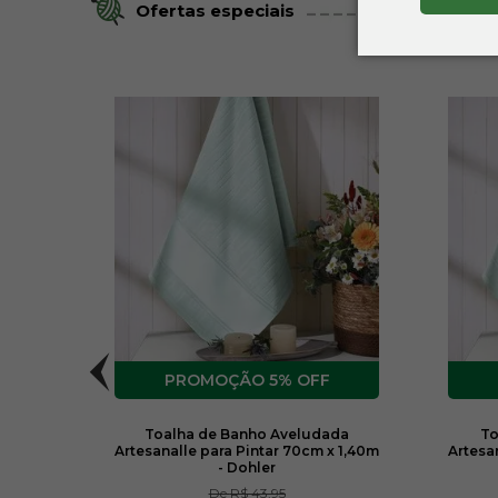
Ofertas especiais
F
5% OFF
intar
Toalha de Banho Aveludada
To
Artesanalle para Pintar 70cm x 1,40m
Artesa
- Dohler
De
R$ 43,95