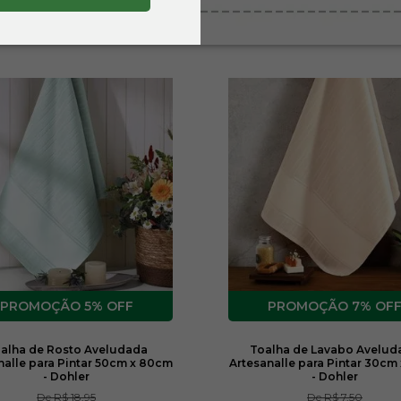
5% OFF
7% OF
alha de Rosto Aveludada
Toalha de Lavabo Avelud
nalle para Pintar 50cm x 80cm
Artesanalle para Pintar 30cm
- Dohler
- Dohler
De
R$ 18,95
De
R$ 7,50