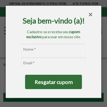
|
CENTRAL DE ATENDIMENTO:
11 97502-7538
SITE:
11 97502-7538
Sul, Sudeste e Centro-Oeste:
Frete Grátis
para compras acima de R$ 150,00
Seja bem-vindo (a)!
Cadastre-se e receba seu
cupom
exclusivo
para usar em nosso site.
Sacaria
Mesa
Trilho de Mesa
Resgatar cupom
FILTROS
MESA