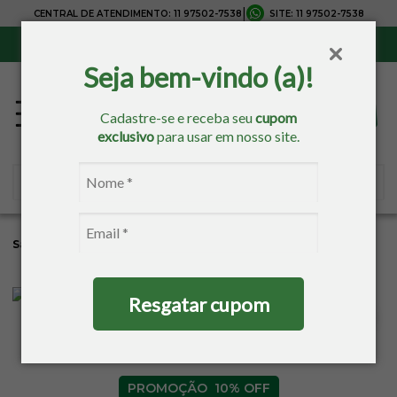
|
CENTRAL DE ATENDIMENTO:
11 97502-7538
SITE:
11 97502-7538
Sul, Sudeste e Centro-Oeste:
Frete Grátis
para compras acima de R$ 150,00
Seja bem-vindo (a)!
Cadastre-se e receba seu
cupom
exclusivo
para usar em nosso site.
Sacaria
Mesa
Natal
Toalha De Mesa Quadrada
Resgatar cupom
10% OFF