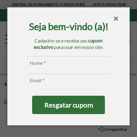
|
CENTRAL DE ATENDIMENTO:
11 97502-7538
SITE:
11 97502-7538
Sul, Sudeste e Centro-Oeste:
Frete Grátis
para compras acima de R$ 150,00
Seja bem-vindo (a)!
Cadastre-se e receba seu
cupom
exclusivo
para usar em nosso site.
Sacaria
Pintura
Pincéis
Tigre
Resgatar cupom
Pincel Chato N:815 - 22 Tigre
Ref:
3101-1
Compartilhar