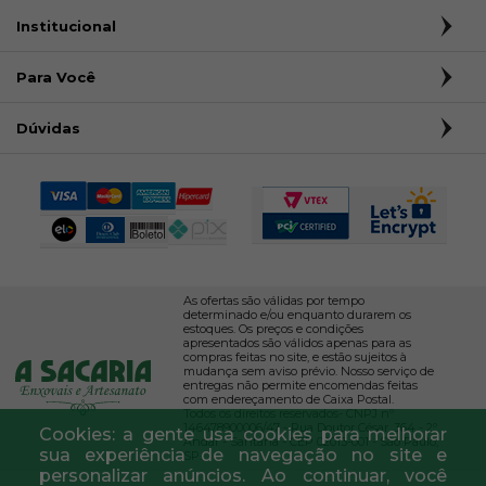
Institucional
Para Você
Dúvidas
As ofertas são válidas por tempo
determinado e/ou enquanto durarem os
estoques. Os preços e condições
apresentados são válidos apenas para as
compras feitas no site, e estão sujeitos à
mudança sem aviso prévio. Nosso serviço de
entregas não permite encomendas feitas
com endereçamento de Caixa Postal.
Todos os direitos reservados- CNPJ nº
146478900006/47 - Rua Doutor César, 364 - 2º
Cookies: a gente usa cookies para melhorar
Andar - Santana - CEP 02013-001 - São Paulo,
sua experiência de navegação no site e
SP.
personalizar anúncios. Ao continuar, você