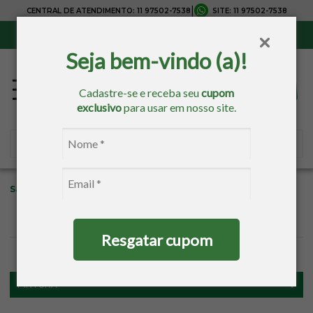
|
CENTRAL DE ATENDIMENTO:
11 97502-7538
SITE:
11 97502-7538
Sul, Sudeste e Centro-Oeste:
Frete Grátis
para compras acima de R$ 150,00
Seja bem-vindo (a)!
Cadastre-se e receba seu
cupom
exclusivo
para usar em nosso site.
Sacaria
Pintura
Pincéis
Resgatar cupom
FILTROS
PINTURA