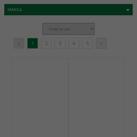
MARCA
1
2
3
4
5