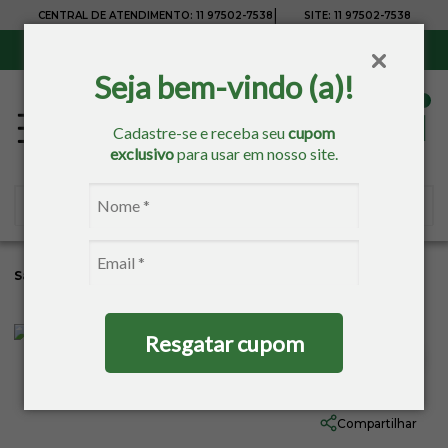
|
CENTRAL DE ATENDIMENTO:
11 97502-7538
SITE:
11 97502-7538
Sul, Sudeste e Centro-Oeste:
Frete Grátis
para compras acima de R$ 150,00
Seja bem-vindo (a)!
Cadastre-se e receba seu
cupom
exclusivo
para usar em nosso site.
Sacaria
Pintura
Pincéis
Condor
Resgatar cupom
Pincel Condor N:454 - 16
Ref:
PINTPINCVN0060
Compartilhar