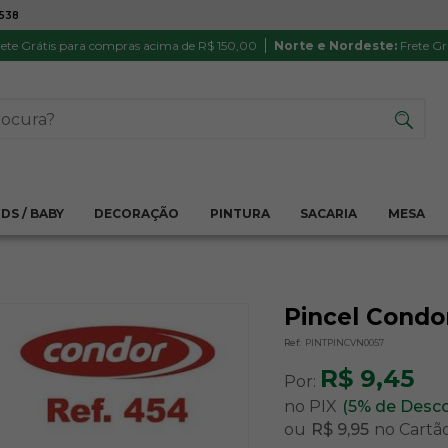
7538
ATÉ 6X SEM JUROS NO CARTÃO
PRODUTO
PIX
Parcela mínima R$ 20,00
Satisfação 
ete Grátis para compras acima de R$ 150,00
Norte e Nordeste:
Frete Gr
IDS / BABY
DECORAÇÃO
PINTURA
SACARIA
MESA
Pincel Condor
Ref:
PINTPINCVN0057
R$ 9,45
Por:
no PIX
(5% de Desc
ou
R$ 9,95
no Cartã