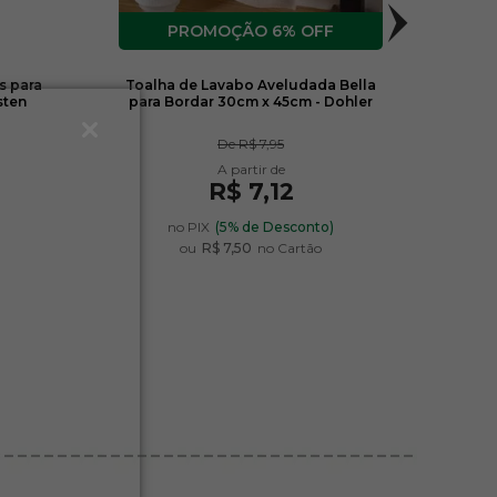
6% OFF
s para
Toalha de Lavabo Aveludada Bella
Kit 
sten
para Bordar 30cm x 45cm - Dohler
Bor
De
R$ 7,95
R$ 7,12
)
no PIX
(5% de Desconto)
ou
R$ 7,50
no Cartão