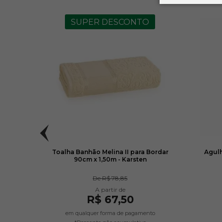
SUPER DESCONTO
 1/2mm
Toalha Banhão Melina II para Bordar
Agulh
90cm x 1,50m - Karsten
De
R$ 78,85
R$ 67,50
em qualquer forma de pagamento