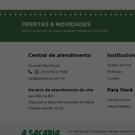
OFERTAS & NOVIDADES
Informe seu email para receber nossas promoções:
Central de atendimento
Institucion
Quem Somos
Grande São Paulo
Políticas
(11) 97502-7538
sac@asacaria.com.br
Cursos
Para Você
Horário de atendimento do site
das 08h às 18h
Minha Conta
Segunda a Sexta-feira (exceto feriados)
Meus Pedidos
Sábado das 8h às 12h
As ofertas são válidas por tempo determin