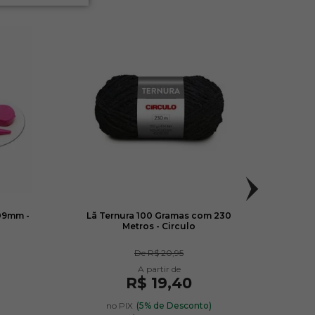
09mm -
Lã Ternura 100 Gramas com 230
Lin
Metros - Circulo
De
R$ 20,95
R$ 19,40
)
no PIX
(5% de Desconto)