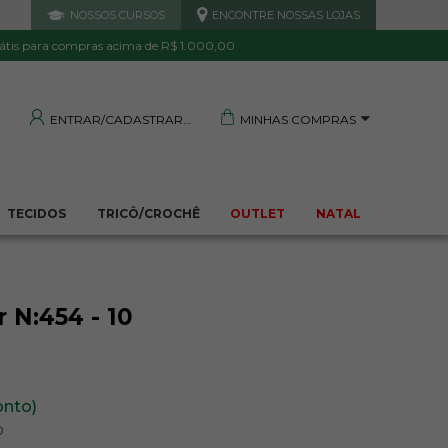
NOSSOS CURSOS
ENCONTRE NOSSAS LOJAS
 DE QUALIDADE
TRANQUILIDADE E PROTEÇÃO
Garantida
Sua compra segura
átis para compras acima de R$ 1.000,00
MINHAS COMPRAS
ENTRAR/CADASTRAR
TECIDOS
TRICÔ/CROCHÊ
OUTLET
NATAL
 N:454 - 10
onto)
o