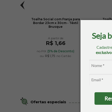
ordar
Toalha Social com Franja para
Toalh
Bordar 23cm x 30cm - Têxtil
Brusque
Seja 
R$ 1,66
Cadastre
no PIX
(5% de Desconto)
exclusiv
ou
R$ 1,75
no Cartão
Re
Ofertas especiais