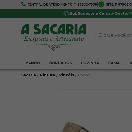
|
CENTRAL DE ATENDIMENTO:
11 97502-7538
SITE:
11 97502-
FRETE GRÁTIS
5% DE DESCONTO
Em todo Brasil*
Pagamentos via boleto ou 
Sul, Sudeste e Centro-Oeste:
Fr
BANHO
BORDADOS
COZINHA
CAMA
K
Sacaria
Pintura
Pincéis
Condor