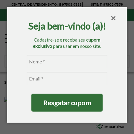
|
CENTRAL DE ATENDIMENTO:
11 97502-7538
SITE:
11 97502-7538
Sul, Sudeste e Centro-Oeste:
Frete Grátis
para compras acima de R$ 150,00
Seja bem-vindo (a)!
Cadastre-se e receba seu
cupom
exclusivo
para usar em nosso site.
Sacaria
Pintura
Pincéis
Tigre
Resgatar cupom
Pincel Chato N:815 - 4 Tigre
Ref:
3103-1
Compartilhar