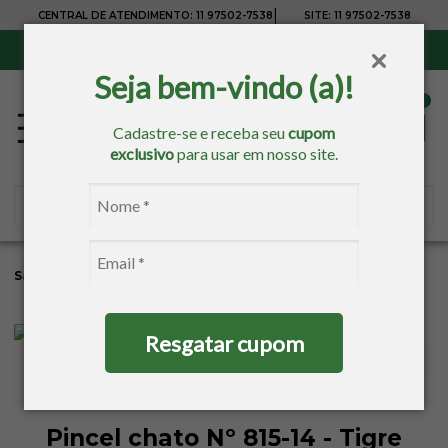
|
CENTRAL DE ATENDIMENTO:
11 97502-7538
SITE:
11 97502-7538
Sul, Sudeste e Centro-Oeste:
Frete Grátis
para compras acima de R$ 150,00
Seja bem-vindo (a)!
Cadastre-se e receba seu
cupom
exclusivo
para usar em nosso site.
Sacaria
Pintura
Pincéis
Tigre
Resgatar cupom
Pincel chato Nº 815-14 - Tigre