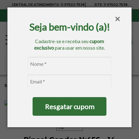
|
CENTRAL DE ATENDIMENTO:
11 97502-7538
SITE:
11 97502-7538
Sul, Sudeste e Centro-Oeste:
Frete Grátis
para compras acima de R$ 150,00
Seja bem-vindo (a)!
Cadastre-se e receba seu
cupom
exclusivo
para usar em nosso site.
Sacaria
Pintura
Pincéis
Condor
Resgatar cupom