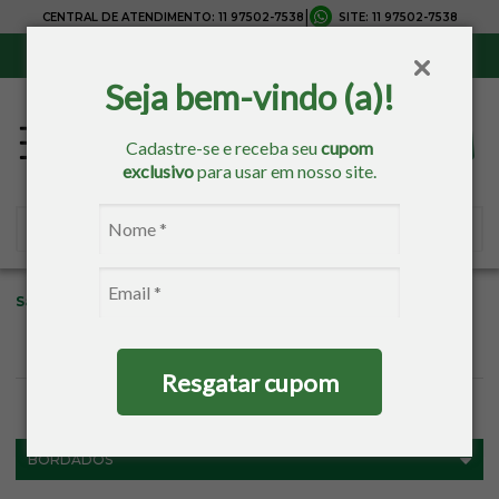
|
CENTRAL DE ATENDIMENTO:
11 97502-7538
SITE:
11 97502-7538
Sul, Sudeste e Centro-Oeste:
Frete Grátis
para compras acima de R$ 150,00
Seja bem-vindo (a)!
Cadastre-se e receba seu
cupom
exclusivo
para usar em nosso site.
Sacaria
Progresso
Resgatar cupom
FILTROS
BORDADOS