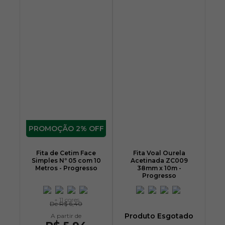
2% OFF
Fita de Cetim Face
Fita Voal Ourela
Simples Nº 05 com 10
Acetinada ZC009
Metros - Progresso
38mm x 10m -
Progresso
+ 11 cores
De
R$ 6,40
Produto Esgotado