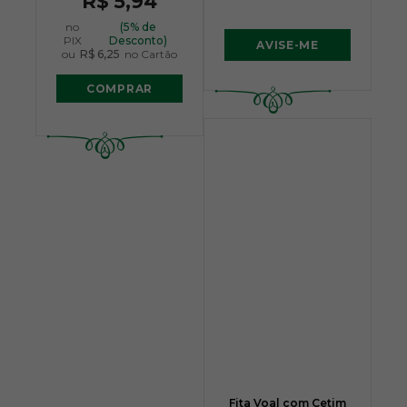
R$ 5,94
no
(5% de
PIX
Desconto)
AVISE-ME
ou
R$ 6,25
no Cartão
COMPRAR
Fita Voal com Cetim