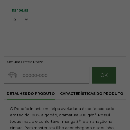
R$ 106,95
Simular Frete e Prazo
DETALHES DO PRODUTO
CARACTERÍSTICAS DO PRODUTO
O Roupão Infantil em felpa aveludada é confeccionado
em tecido 100% algodão, gramatura 280 g/m². Possui
toque macio e confortável, manga 3/4 e amarração na
cintura. Para manter seu filho aconchegado e sequinho,