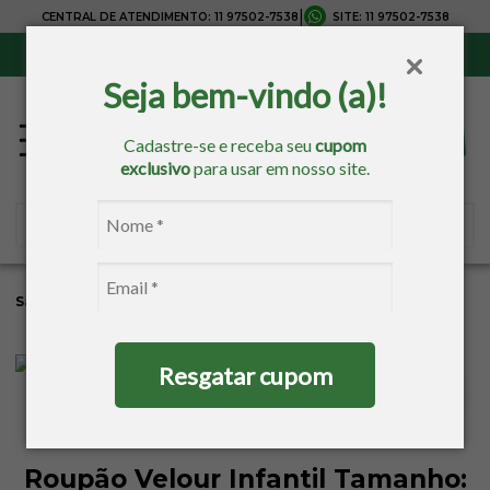
|
CENTRAL DE ATENDIMENTO:
11 97502-7538
SITE:
11 97502-7538
Sul, Sudeste e Centro-Oeste:
Frete Grátis
para compras acima de R$ 150,00
Seja bem-vindo (a)!
Cadastre-se e receba seu
cupom
exclusivo
para usar em nosso site.
Sacaria
Banho
Roupão
Roupao Infantil
Resgatar cupom
Roupão Velour Infantil Tamanho: