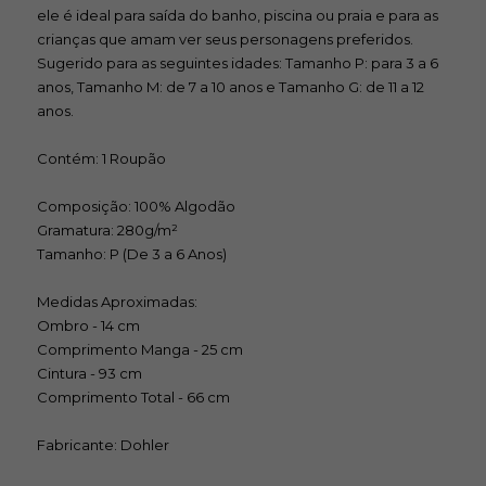
ele é ideal para saída do banho, piscina ou praia e para as
crianças que amam ver seus personagens preferidos.
Sugerido para as seguintes idades: Tamanho P: para 3 a 6
anos, Tamanho M: de 7 a 10 anos e Tamanho G: de 11 a 12
anos.
Contém: 1 Roupão
Composição: 100% Algodão
Gramatura: 280g/m²
Tamanho: P (De 3 a 6 Anos)
Medidas Aproximadas:
Ombro - 14 cm
Comprimento Manga - 25 cm
Cintura - 93 cm
Comprimento Total - 66 cm
Fabricante: Dohler