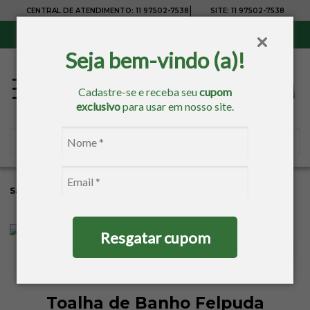
|
CENTRAL DE ATENDIMENTO:
11 97502-7538
SITE:
11 97502-7538
Sul, Sudeste e Centro-Oeste:
Frete Grátis
para compras acima de R$ 150,00
Seja bem-vindo (a)!
Cadastre-se e receba seu
cupom
exclusivo
para usar em nosso site.
Sacaria
Banho
Toalhas Estampadas
Toalhas De Banho
Resgatar cupom
Toalha de Banho Felpuda