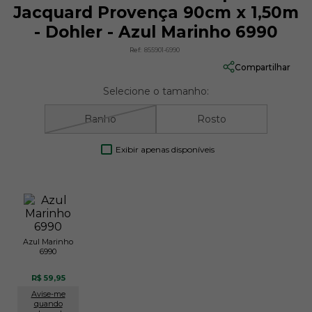
Jacquard Provença 90cm x 1,50m
- Dohler - Azul Marinho 6990
Ref:
855901-6990
Compartilhar
Selecione o tamanho:
Banho
Rosto
Exibir apenas disponíveis
Azul Marinho
6990
R$ 59,95
Avise-me
quando