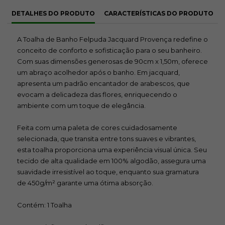
DETALHES DO PRODUTO
CARACTERÍSTICAS DO PRODUTO
A Toalha de Banho Felpuda Jacquard Provença redefine o
conceito de conforto e sofisticação para o seu banheiro.
Com suas dimensões generosas de 90cm x 1,50m, oferece
um abraço acolhedor após o banho. Em jacquard,
apresenta um padrão encantador de arabescos, que
evocam a delicadeza das flores, enriquecendo o
ambiente com um toque de elegância.
Feita com uma paleta de cores cuidadosamente
selecionada, que transita entre tons suaves e vibrantes,
esta toalha proporciona uma experiência visual única. Seu
tecido de alta qualidade em 100% algodão, assegura uma
suavidade irresistível ao toque, enquanto sua gramatura
de 450g/m² garante uma ótima absorção.
Contém: 1 Toalha