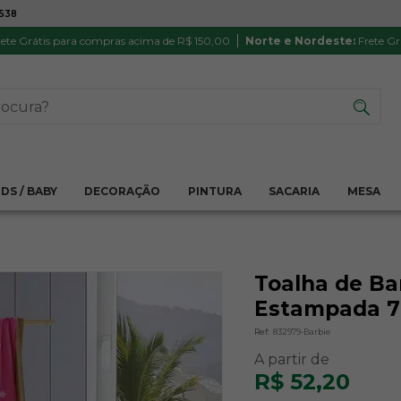
7538
ATÉ 6X SEM JUROS NO CARTÃO
PRODUTO
PIX
Parcela mínima R$ 20,00
Satisfação 
ete Grátis para compras acima de R$ 150,00
Norte e Nordeste:
Frete Gr
IDS / BABY
DECORAÇÃO
PINTURA
SACARIA
MESA
Toalha de Ba
Estampada 70
Ref:
832979-Barbie
R$ 52,20