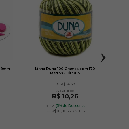
09mm -
Linha Duna 100 Gramas com 170
Lã D
Metros - Circulo
De
R$ 14,60
R$ 10,26
)
no PIX
(5% de Desconto)
ou
R$ 10,80
no Cartão