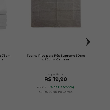
x 75cm
Toalha Piso para Pés Supreme 50cm
Toalh
ria
x 70cm - Camesa
R$ 19,90
)
no PIX
(5% de Desconto)
ou
R$ 20,95
no Cartão