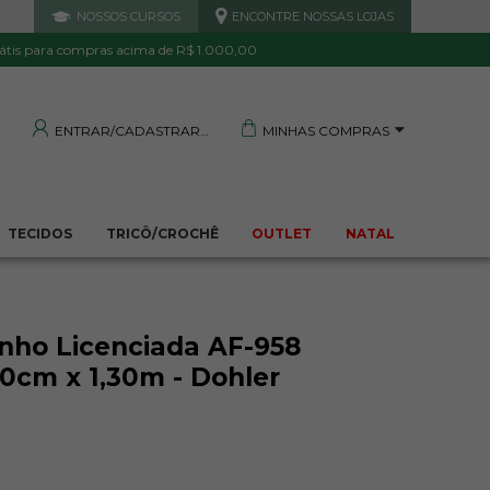
NOSSOS CURSOS
ENCONTRE NOSSAS LOJAS
 DE QUALIDADE
TRANQUILIDADE E PROTEÇÃO
Garantida
Sua compra segura
átis para compras acima de R$ 1.000,00
MINHAS COMPRAS
ENTRAR/CADASTRAR
TECIDOS
TRICÔ/CROCHÊ
OUTLET
NATAL
nho Licenciada AF-958
cm x 1,30m - Dohler