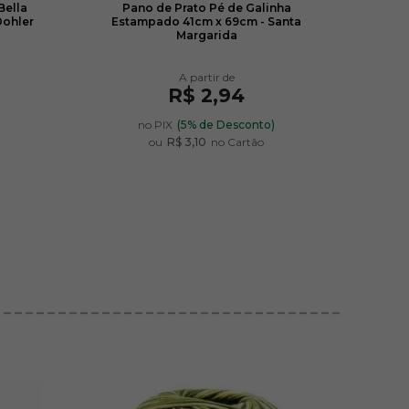
Bella
Pano de Prato Pé de Galinha
Toal
Dohler
Estampado 41cm x 69cm - Santa
Bo
Margarida
R$ 2,94
)
no PIX
(5% de Desconto)
ou
R$ 3,10
no Cartão