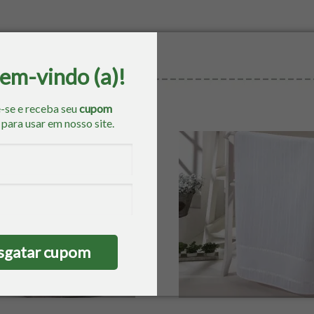
bem-vindo (a)!
ressa por
-se e receba seu
cupom
o
para usar em nosso site.
sgatar cupom