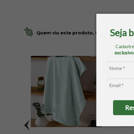
Seja 
Quem viu este produto, também se inte
Cadastre
exclusiv
Re