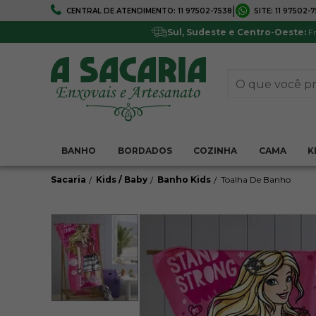
|
CENTRAL DE ATENDIMENTO:
11 97502-7538
SITE:
11 97502-
FRETE GRÁTIS
5% DE DESCONTO
Em todo Brasil*
Pagamentos via boleto ou 
Sul, Sudeste e Centro-Oeste:
Fr
BANHO
BORDADOS
COZINHA
CAMA
K
Sacaria
Kids / Baby
Banho Kids
Toalha De Banho