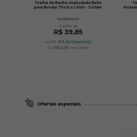
 para
Toalha de Banho Aveludada Bella
To
cm -
para Bordar 70cm x 1,40m - Dohler
Artesa
De
R$ 44,95
R$ 39,85
no PIX
(5% de Desconto)
ou
R$ 41,95
no Cartão
Ofertas especiais