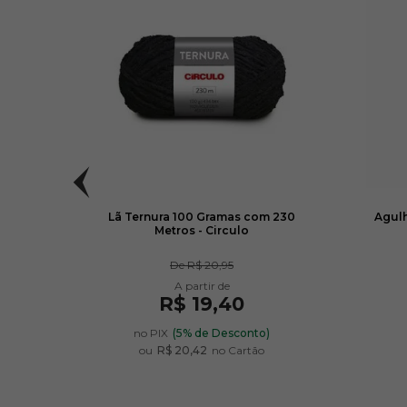
culo
Lã Ternura 100 Gramas com 230
Agulh
Metros - Circulo
De
R$ 20,95
R$ 19,40
no PIX
(5% de Desconto)
ou
R$ 20,42
no Cartão