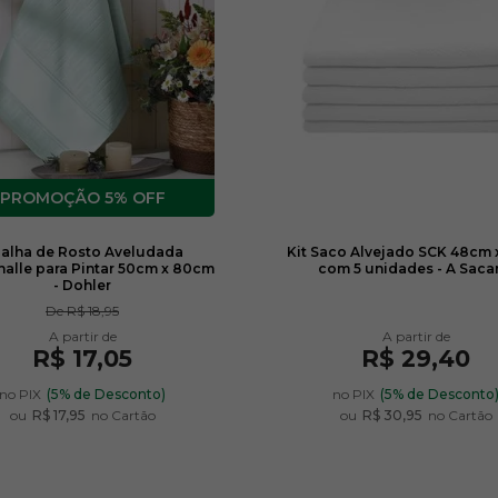
5% OFF
alha de Rosto Aveludada
Kit Saco Alvejado SCK 48cm 
nalle para Pintar 50cm x 80cm
com 5 unidades - A Saca
- Dohler
De
R$ 18,95
R$ 17,05
R$ 29,40
no PIX
(5% de Desconto)
no PIX
(5% de Desconto
ou
R$ 17,95
no Cartão
ou
R$ 30,95
no Cartão