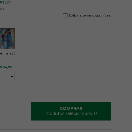
onto)
ão
Exibir apenas disponíveis
erman 23
$ 54,95
COMPRAR
Produtos selecionados:
0