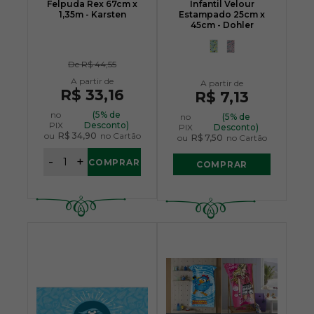
Felpuda Rex 67cm x
Infantil Velour
1,35m - Karsten
Estampado 25cm x
45cm - Dohler
De
R$ 44,55
R$ 33,16
R$ 7,13
no
(5% de
no
(5% de
PIX
Desconto)
PIX
Desconto)
ou
R$ 34,90
no Cartão
ou
R$ 7,50
no Cartão
-
+
COMPRAR
COMPRAR