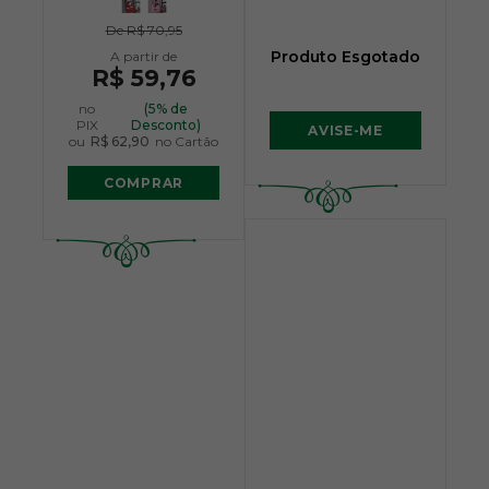
De
R$ 70,95
Produto Esgotado
R$ 59,76
no
(5% de
PIX
Desconto)
AVISE-ME
ou
R$ 62,90
no Cartão
COMPRAR