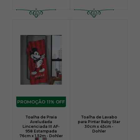
11% OFF
Toalha de Praia
Toalha de Lavabo
Aveludada
para Pintar Baby Star
Lincenciada III AF-
30cm x 45cm -
958 Estampada
Dohler
76cm x 1,52m - Dohler