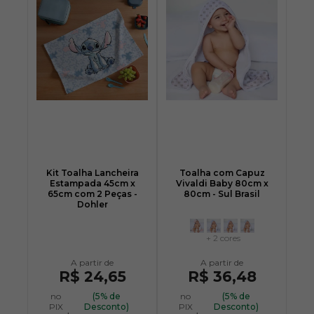
Kit Toalha Lancheira
Toalha com Capuz
Estampada 45cm x
Vivaldi Baby 80cm x
65cm com 2 Peças -
80cm - Sul Brasil
Dohler
+ 2 cores
R$ 24,65
R$ 36,48
no
(5% de
no
(5% de
PIX
Desconto)
PIX
Desconto)