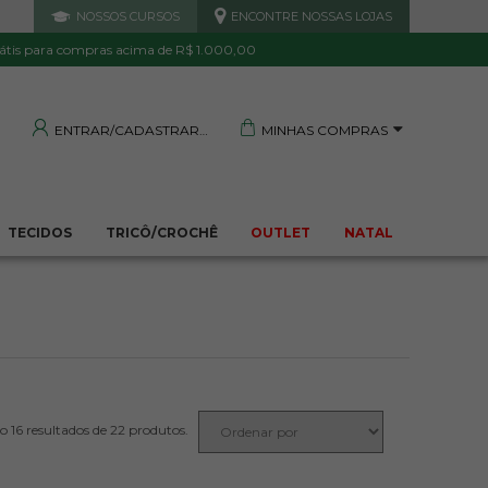
NOSSOS CURSOS
ENCONTRE NOSSAS LOJAS
 DE QUALIDADE
TRANQUILIDADE E PROTEÇÃO
Garantida
Sua compra segura
átis para compras acima de R$ 1.000,00
MINHAS COMPRAS
ENTRAR/CADASTRAR
TECIDOS
TRICÔ/CROCHÊ
OUTLET
NATAL
22