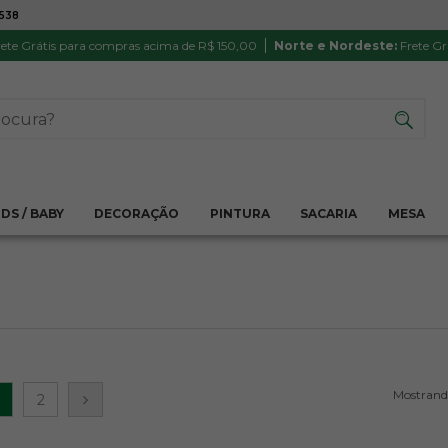
7538
ATÉ 6X SEM JUROS NO CARTÃO
PRODUTO
PIX
Parcela mínima R$ 20,00
Satisfação 
ete Grátis para compras acima de R$ 150,00
Norte e Nordeste:
Frete Gr
IDS / BABY
DECORAÇÃO
PINTURA
SACARIA
MESA
2