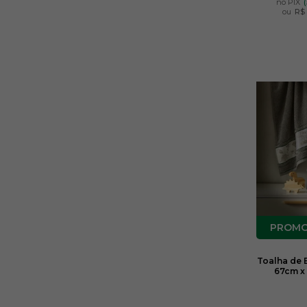
no PIX
ou
R$ 
Toalha de 
67cm x 