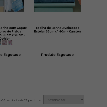
 Banho com Capuz
Toalha de Banho Aveludada
orro de Fralda
Estelar 66cm x 1,40m - Karsten
 90cm x 70cm -
Dohler
to Esgotado
Produto Esgotado
22