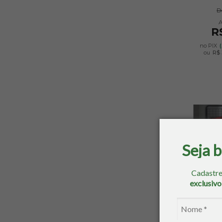
D
R
no PIX
ou
R$ 
Seja 
Cadastre
exclusiv