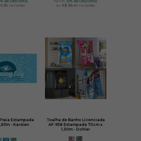
5% de Desconto)
no PIX
(5% de Desconto)
25,95
no Cartão
ou
R$ 38,40
no Cartão
 Praia Estampada
Toalha de Banho Licenciada
,63m - Karsten
AF-958 Estampada 70cm x
1,30m - Dohler