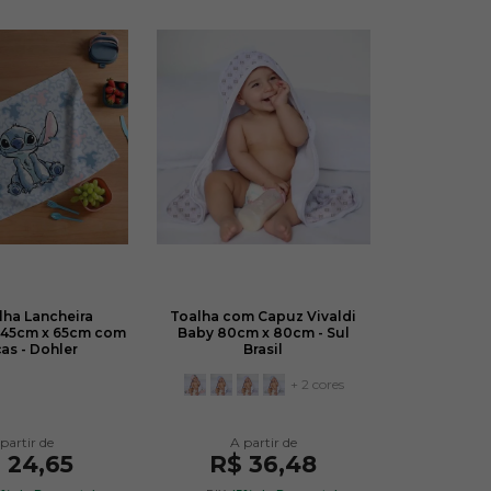
lha Lancheira
Toalha com Capuz Vivaldi
45cm x 65cm com
Baby 80cm x 80cm - Sul
as - Dohler
Brasil
+ 2 cores
 24,65
R$ 36,48