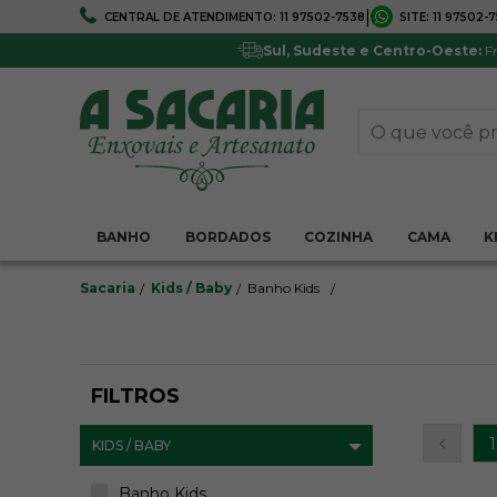
|
CENTRAL DE ATENDIMENTO:
11 97502-7538
SITE:
11 97502-
FRETE GRÁTIS
5% DE DESCONTO
Em todo Brasil*
Pagamentos via boleto ou 
Sul, Sudeste e Centro-Oeste:
Fr
BANHO
BORDADOS
COZINHA
CAMA
K
Sacaria
Kids / Baby
Banho Kids
FILTROS
1
KIDS / BABY
Banho Kids