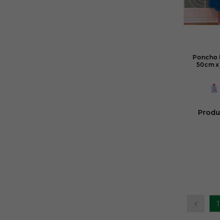
Poncho 
50cm x 
Produ
1