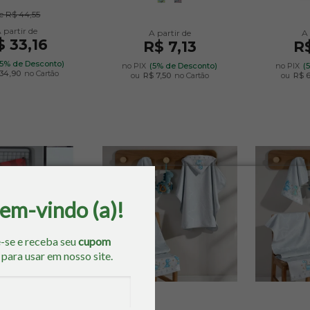
e
R$ 44,55
$ 33,16
R$ 7,13
R$
(5% de Desconto)
no PIX
(5% de Desconto)
no PIX
(
34,90
no Cartão
ou
R$ 7,50
no Cartão
ou
R$ 
bem-vindo (a)!
-se e receba seu
cupom
o
para usar em nosso site.
11% OFF