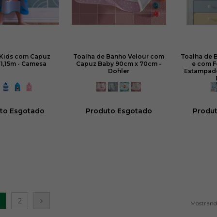
Kids com Capuz
Toalha de Banho Velour com
Toalha de
1,15m - Camesa
Capuz Baby 90cm x 70cm -
e com F
Dohler
Estampado
to Esgotado
Produto Esgotado
Produ
2