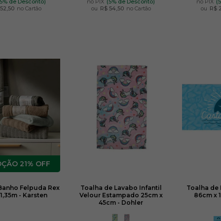
(5% de Desconto)
no PIX
(5% de Desconto)
no PIX
(
52,50
no Cartão
ou
R$ 54,50
no Cartão
ou
R$ 
21% OFF
Banho Felpuda Rex
Toalha de Lavabo Infantil
Toalha de
1,35m - Karsten
Velour Estampado 25cm x
86cm x 1
45cm - Dohler