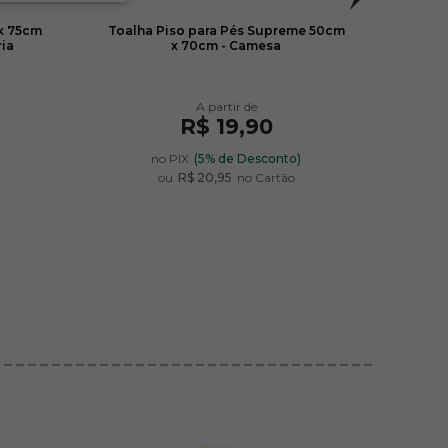
x 75cm
Toalha Piso para Pés Supreme 50cm
Toalh
ria
x 70cm - Camesa
R$ 19,90
)
no PIX
(5% de Desconto)
ou
R$ 20,95
no Cartão