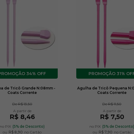
34% OFF
31% OF
a de Tricô Grande N:08mm -
Agulha de Tricô Pequena N:
Coats Corrente
Coats Corrente
De
R$ 13,50
De
R$ 11,50
R$ 8,46
R$ 7,50
no PIX
(5% de Desconto)
no PIX
(5% de Desconto
ou
R$ 8,90
no Cartão
ou
R$ 7,90
no Cartão