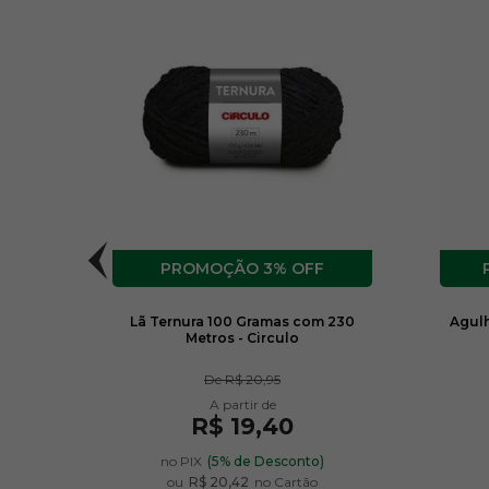
F
3% OFF
culo
Lã Ternura 100 Gramas com 230
Agulh
Metros - Circulo
De
R$ 20,95
R$ 19,40
no PIX
(5% de Desconto)
ou
R$ 20,42
no Cartão