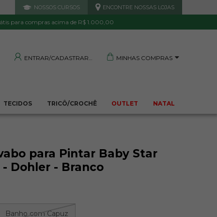
NOSSOS CURSOS
ENCONTRE NOSSAS LOJAS
 DE QUALIDADE
TRANQUILIDADE E PROTEÇÃO
Garantida
Sua compra segura
átis para compras acima de R$ 1.000,00
MINHAS COMPRAS
ENTRAR/CADASTRAR
TECIDOS
TRICÔ/CROCHÊ
OUTLET
NATAL
vabo para Pintar Baby Star
- Dohler - Branco
Banho com Capuz