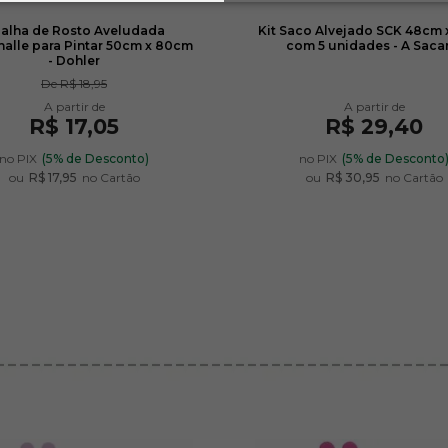
alha de Rosto Aveludada
Kit Saco Alvejado SCK 48cm 
nalle para Pintar 50cm x 80cm
com 5 unidades - A Saca
- Dohler
De
R$ 18,95
R$ 17,05
R$ 29,40
no PIX
(5% de Desconto)
no PIX
(5% de Desconto
ou
R$ 17,95
no Cartão
ou
R$ 30,95
no Cartão