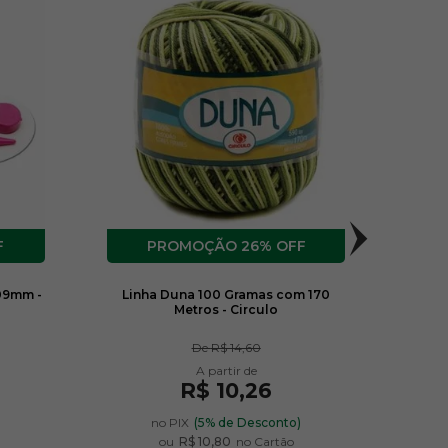
F
26% OFF
09mm -
Linha Duna 100 Gramas com 170
Lã D
Metros - Circulo
De
R$ 14,60
R$ 10,26
)
no PIX
(5% de Desconto)
ou
R$ 10,80
no Cartão