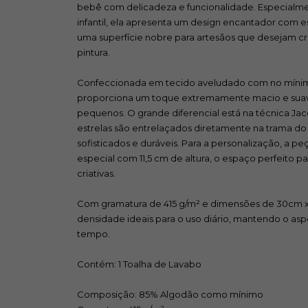
bebê com delicadeza e funcionalidade. Especialme
infantil, ela apresenta um design encantador com 
uma superfície nobre para artesãos que desejam cri
pintura.
Confeccionada em tecido aveludado com no mínim
proporciona um toque extremamente macio e suave,
pequenos. O grande diferencial está na técnica Ja
estrelas são entrelaçados diretamente na trama do
sofisticados e duráveis. Para a personalização, a p
especial com 11,5 cm de altura, o espaço perfeito pa
criativas.
Com gramatura de 415 g/m² e dimensões de 30cm x 
densidade ideais para o uso diário, mantendo o as
tempo.
Contém: 1 Toalha de Lavabo
Composição: 85% Algodão como mínimo