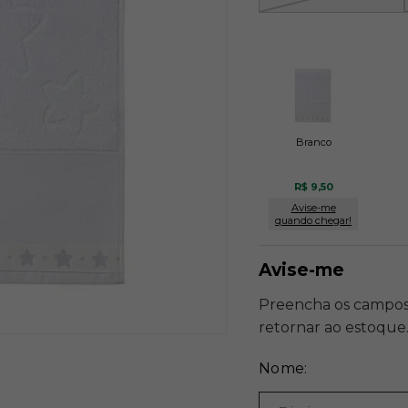
Branco
R$ 9,50
Avise-me
quando chegar!
Nome: