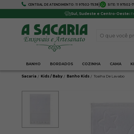
|
CENTRAL DE ATENDIMENTO:
11 97502-7538
SITE:
11 97502-
FRETE GRÁTIS
5% DE DESCONTO
Em todo Brasil*
Pagamentos via boleto ou 
Sul, Sudeste e Centro-Oeste:
Fr
BANHO
BORDADOS
COZINHA
CAMA
K
Sacaria
Kids / Baby
Banho Kids
Toalha De Lavabo