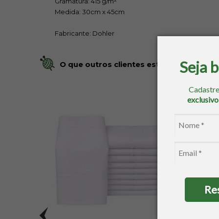
Gramatura: 415 g/m²
Medida: 30cm x 45cm
Fabricante: Dohler
Seja 
O que outros clientes estão comprando
Cadastre
exclusiv
Re