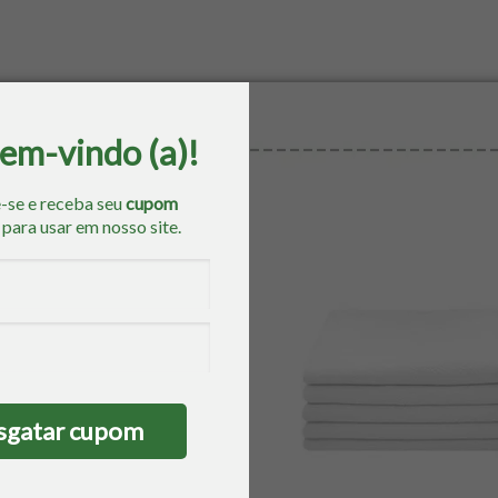
bem-vindo (a)!
-se e receba seu
cupom
o
para usar em nosso site.
sgatar cupom