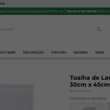
7538
ATÉ 6X SEM JUROS NO CARTÃO
PRODUTO
PIX
Parcela mínima R$ 20,00
Satisfação 
ete Grátis para compras acima de R$ 150,00
Norte e Nordeste:
Frete Gr
IDS / BABY
DECORAÇÃO
PINTURA
SACARIA
MESA
Toalha de La
30cm x 45cm 
Ref:
864471-Branco
Selecione o tamanho:
Lavabo