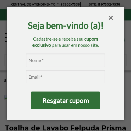
|
CENTRAL DE ATENDIMENTO:
11 97502-7538
SITE:
11 97502-7538
Sul, Sudeste e Centro-Oeste:
Frete Grátis
para compras acima de R$ 150,00
Seja bem-vindo (a)!
Cadastre-se e receba seu
cupom
exclusivo
para usar em nosso site.
Sacaria
Banho
Toalhas Estampadas
Toalhas De Lavabo
Resgatar cupom
Toalha de Lavabo Felpuda Prisma