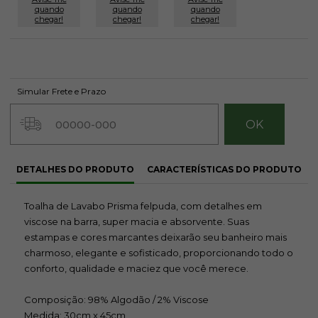
quando
quando
quando
chegar!
chegar!
chegar!
Simular Frete e Prazo
DETALHES DO PRODUTO
CARACTERÍSTICAS DO PRODUTO
Toalha de Lavabo Prisma felpuda, com detalhes em
viscose na barra, super macia e absorvente. Suas
estampas e cores marcantes deixarão seu banheiro mais
charmoso, elegante e sofisticado, proporcionando todo o
conforto, qualidade e maciez que você merece.
Composição: 98% Algodão / 2% Viscose
Medida: 30cm x 45cm