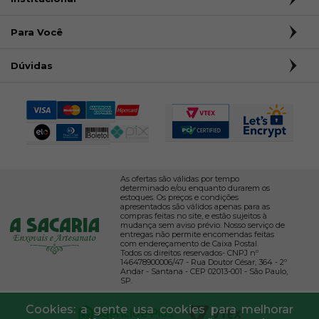
Para Você
Dúvidas
As ofertas são válidas por tempo
determinado e/ou enquanto durarem os
estoques. Os preços e condições
apresentados são válidos apenas para as
compras feitas no site, e estão sujeitos à
mudança sem aviso prévio. Nosso serviço de
entregas não permite encomendas feitas
com endereçamento de Caixa Postal.
Todos os direitos reservados- CNPJ nº
146478900006/47 - Rua Doutor César, 364 - 2º
Andar - Santana - CEP 02013-001 - São Paulo,
SP.
Cookies: a gente usa cookies para melhorar