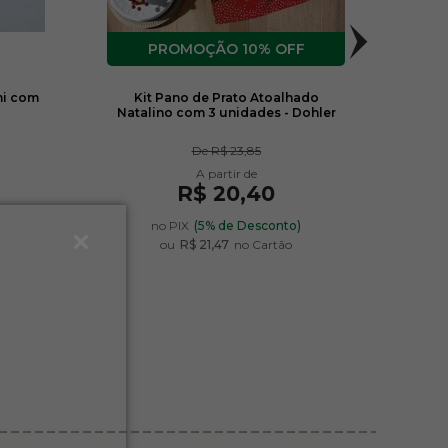
10% OFF
mi com
Kit Pano de Prato Atoalhado
Toal
Natalino com 3 unidades - Dohler
De
R$ 23,85
R$ 20,40
)
no PIX
(5% de Desconto)
ou
R$ 21,47
no Cartão