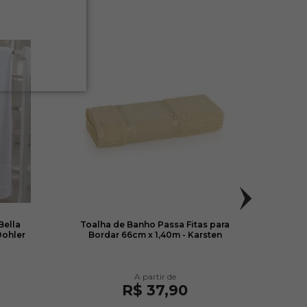
Bella
Toalha de Banho Passa Fitas para
To
Dohler
Bordar 66cm x 1,40m - Karsten
Bo
R$ 37,90