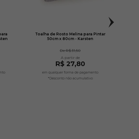
para
Toalha de Rosto Melina para Pintar
Toal
sten
50cm x 80cm - Karsten
De
R$ 31,50
R$ 27,80
nto
em qualquer forma de pagamento
em
*Desconto não acumulativo