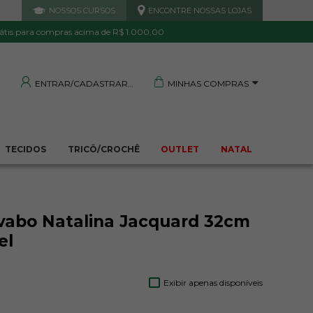
NOSSOS CURSOS
ENCONTRE NOSSAS LOJAS
 DE QUALIDADE
TRANQUILIDADE E PROTEÇÃO
Garantida
Sua compra segura
átis para compras acima de R$ 1.000,00
MINHAS COMPRAS
ENTRAR/CADASTRAR
TECIDOS
TRICÔ/CROCHÊ
OUTLET
NATAL
vabo Natalina Jacquard 32cm
el
Exibir apenas disponíveis