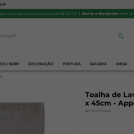
7538
ATÉ 6X SEM JUROS NO CARTÃO
PRODUTO
PIX
Parcela mínima R$ 20,00
Satisfação 
ete Grátis para compras acima de R$ 150,00
Norte e Nordeste:
Frete Gr
IDS / BABY
DECORAÇÃO
PINTURA
SACARIA
MESA
o
Toalha de La
x 45cm - App
Ref:
843679-PapaiB