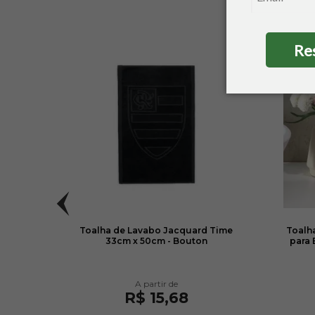
Re
Yuna
Toalha de Lavabo Jacquard Time
Toalha
33cm x 50cm - Bouton
para 
R$ 15,68