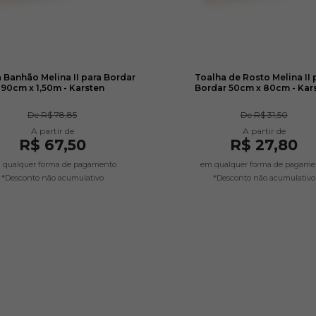
 Banhão Melina II para Bordar
Toalha de Rosto Melina II 
90cm x 1,50m - Karsten
Bordar 50cm x 80cm - Kar
De
R$ 78,85
De
R$ 31,50
R$ 67,50
R$ 27,80
 qualquer forma de pagamento
em qualquer forma de pagame
*Desconto não acumulativo
*Desconto não acumulativo