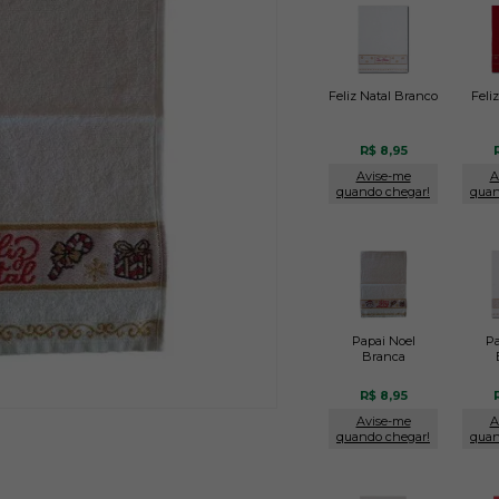
Feliz Natal Branco
Feli
R$ 8,95
Avise-me
A
quando chegar!
quan
Papai Noel
Pa
Branca
R$ 8,95
Avise-me
A
quando chegar!
quan