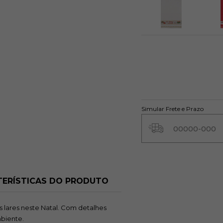
Sino Branca
S
R$ 8,95
Avise-me
A
quando chegar!
quan
Simular Frete e Prazo
ERÍSTICAS DO PRODUTO
s lares neste Natal. Com detalhes
mbiente.