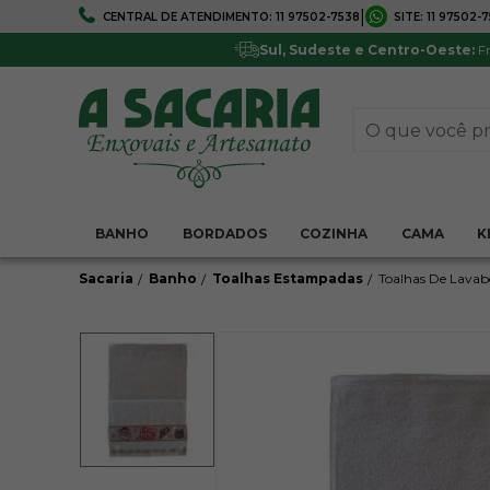
|
CENTRAL DE ATENDIMENTO:
11 97502-7538
SITE:
11 97502-
FRETE GRÁTIS
5% DE DESCONTO
Em todo Brasil*
Pagamentos via boleto ou 
Sul, Sudeste e Centro-Oeste:
Fr
BANHO
BORDADOS
COZINHA
CAMA
K
Sacaria
Banho
Toalhas Estampadas
Toalhas De Lavab