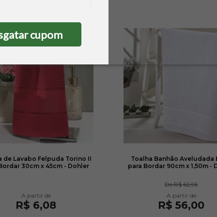
sgatar cupom
 de Lavabo Felpuda Torino II
Toalha Banhão Aveludada 
Bordar 30cm x 45cm - Dohler
para Bordar 90cm x 1,50m - 
De
R$ 62,95
R$ 6,08
R$ 56,00