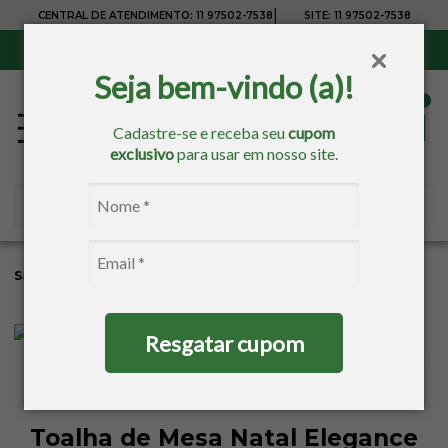
|
CENTRAL DE ATENDIMENTO:
11 97502-7538
SITE:
11 97502-7538
Sul, Sudeste e Centro-Oeste:
Frete Grátis
para compras acima de R$ 150,00
Seja bem-vindo (a)!
Cadastre-se e receba seu
cupom
exclusivo
para usar em nosso site.
Sacaria
Mesa
Natal
Toalha De Mesa Quadrada
Resgatar cupom
Toalha de Mesa Natal Elegance