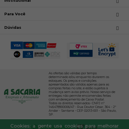
Institucional
Para Você
Dúvidas
As ofertas são válidas por tempo
determinado e/ou enquanto durarem os
estoques. Os preços e condições
apresentados são válidos apenas para as
compras feitas no site, e estão sujeitos à
mudança sem aviso prévio. Nosso serviço de
entregas não permite encomendas feitas
com endereçamento de Caixa Postal.
Todos os direitos reservados- CNPJ nº
146478900006/47 - Rua Doutor César, 364 - 2º
Andar - Santana - CEP 02013-001 - São Paulo,
SP.
Cookies: a gente usa cookies para melhorar