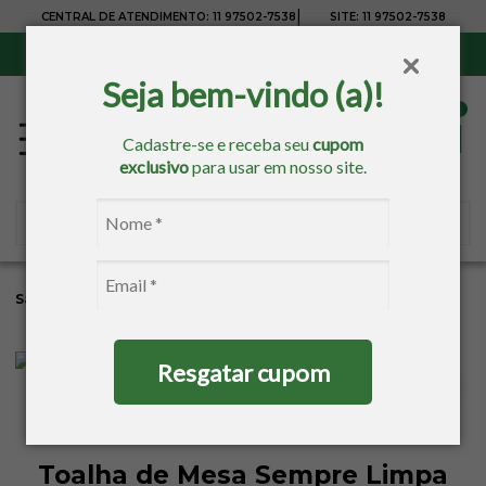
|
CENTRAL DE ATENDIMENTO:
11 97502-7538
SITE:
11 97502-7538
Sul, Sudeste e Centro-Oeste:
Frete Grátis
para compras acima de R$ 150,00
Seja bem-vindo (a)!
Cadastre-se e receba seu
cupom
exclusivo
para usar em nosso site.
Sacaria
Mesa
Toalha De Mesa Retangular
6 Lugares
Resgatar cupom
Toalha de Mesa Sempre Limpa