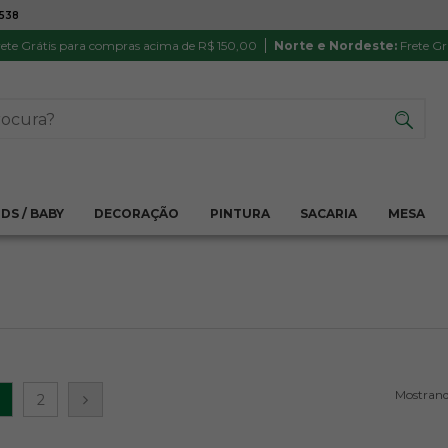
7538
ATÉ 6X SEM JUROS NO CARTÃO
PRODUTO
PIX
Parcela mínima R$ 20,00
Satisfação 
ete Grátis para compras acima de R$ 150,00
Norte e Nordeste:
Frete Gr
IDS / BABY
DECORAÇÃO
PINTURA
SACARIA
MESA
2