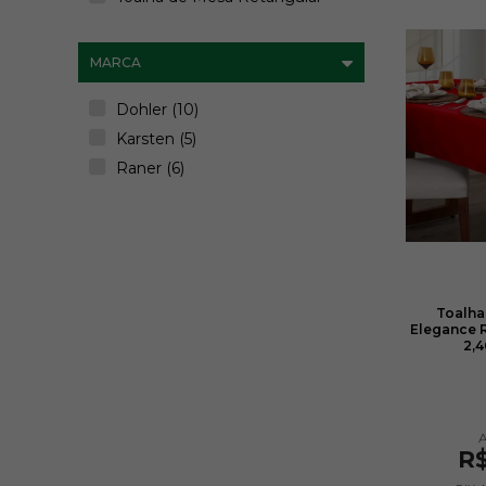
MARCA
Dohler (10)
Karsten (5)
Raner (6)
Toalha
Elegance R
2,4
R$