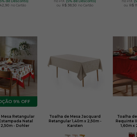
(5% de Desconto)
no PIX
(5% de Desconto)
no PIX
(
42,90
no Cartão
ou
R$ 38,50
no Cartão
ou
R$ 1
9% OFF
 Mesa Retangular
Toalha de Mesa Jacquard
Toalha d
Estampada Natal
Retangular 1,40m x 2,50m -
Requinte I
 2,50m - Dohler
Karsten
1,60m x 