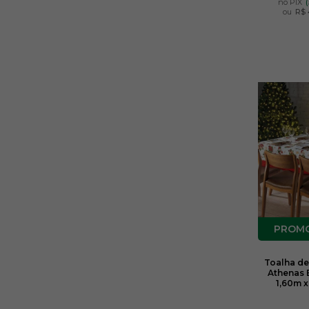
no PIX
ou
R$ 
Toalha de
Athenas 
1,60m x