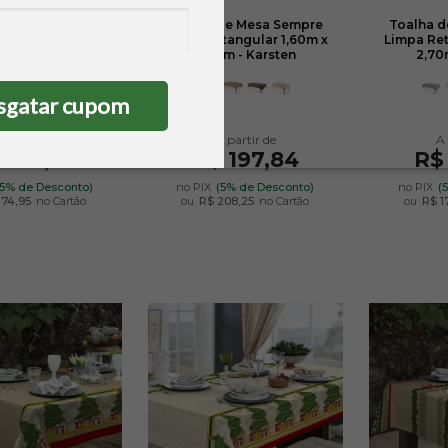
de Mesa Sempre
Toalha de Mesa Sempre
Toalha 
tangular 1,60m x
Limpa Retangular 1,60m x
Limpa Ret
0m - Karsten
3,20m - Karsten
2,70
sgatar cupom
 166,20
R$ 197,84
R$
(5% de Desconto)
no PIX
(5% de Desconto)
no PIX
(
174,95
no Cartão
ou
R$ 208,25
no Cartão
ou
R$ 1