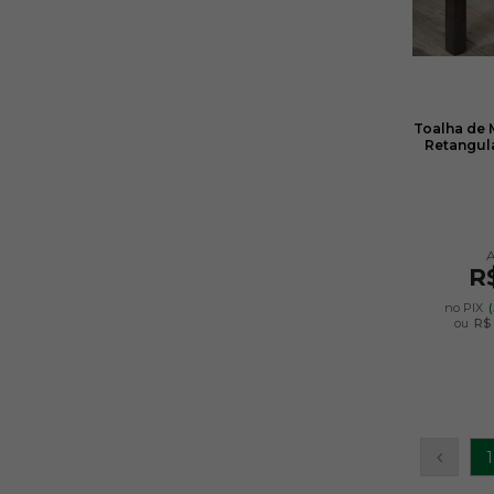
Toalha de 
Retangula
R
no PIX
ou
R$ 
1