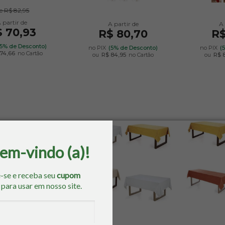
e
R$ 82,95
 70,93
R$ 80,70
R$
(5% de Desconto)
no PIX
(5% de Desconto)
no PIX
(
74,66
no Cartão
ou
R$ 84,95
no Cartão
ou
R$ 
bem-vindo (a)!
-se e receba seu
cupom
o
para usar em nosso site.