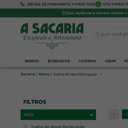
|
CENTRAL DE ATENDIMENTO:
11 97502-7538
SITE:
11 97502-
FRETE GRÁTIS
5% DE DESCONTO
Em todo Brasil*
Pagamentos via boleto ou 
Sul, Sudeste e Centro-Oeste:
Fr
BANHO
BORDADOS
COZINHA
CAMA
K
Sacaria
Mesa
Toalha de Mesa Retangular
FILTROS
1
MESA
Toalha de Mesa Retangular