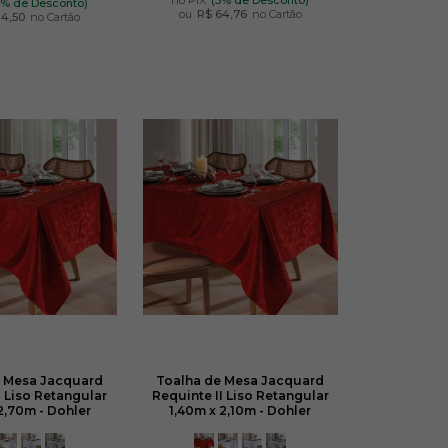
5% de Desconto)
ou
R$ 64,76
no Cartão
14,50
no Cartão
e Mesa Jacquard
Toalha de Mesa Jacquard
I Liso Retangular
Requinte II Liso Retangular
2,70m - Dohler
1,40m x 2,10m - Dohler