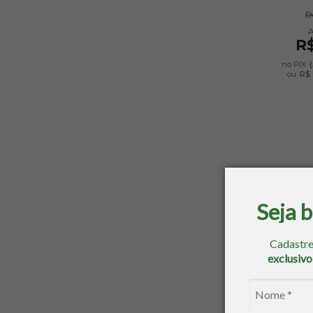
D
R$
no PIX
ou
R$ 
Seja 
Cadastre
exclusiv