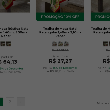
10% OFF
Mesa Rústica Natal
Toalha de Mesa Natal
Toalha de M
r 1,40m x 3,50m -
Retangular 1,40m x 2,10m -
Retangular
Raner
Raner
De
R$ 31,90
D
R$ 27,27
R$
$ 64,13
no PIX
(5% de Desconto)
no PIX
(
(5% de Desconto)
ou
R$ 28,71
no Cartão
ou
R$ 
67,50
no Cartão
2