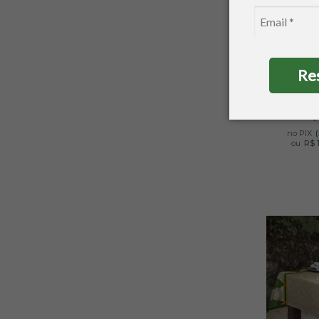
Toalha 
Limpa Re
2,2
Re
R$
no PIX
ou
R$ 