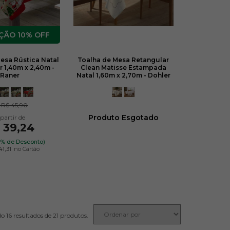
10% OFF
esa Rústica Natal
Toalha de Mesa Retangular
 1,40m x 2,40m -
Clean Matisse Estampada
Raner
Natal 1,60m x 2,70m - Dohler
e
R$ 45,90
Produto Esgotado
 39,24
5% de Desconto)
41,31
no Cartão
21