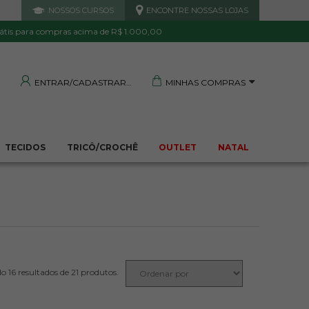
NOSSOS CURSOS
ENCONTRE NOSSAS LOJAS
 DE QUALIDADE
TRANQUILIDADE E PROTEÇÃO
Garantida
Sua compra segura
átis para compras acima de R$ 1.000,00
MINHAS COMPRAS
ENTRAR/CADASTRAR
TECIDOS
TRICÔ/CROCHÊ
OUTLET
NATAL
21