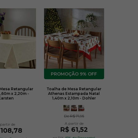
9% OFF
 Mesa Retangular
Toalha de Mesa Retangular
1,60m x 2,20m -
Athenas Estampada Natal
Karsten
1,40m x 2,10m - Dohler
De
R$ 71,95
R$ 61,52
 108,78
no PIX
(5% de Desconto)