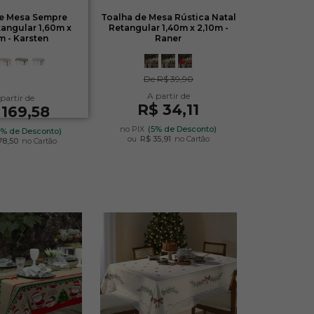
de Mesa Sempre
Toalha de Mesa Rústica Natal
angular 1,60m x
Retangular 1,40m x 2,10m -
m - Karsten
Raner
De
R$ 39,90
R$ 34,11
 169,58
no PIX
(5% de Desconto)
5% de Desconto)
ou
R$ 35,91
no Cartão
78,50
no Cartão