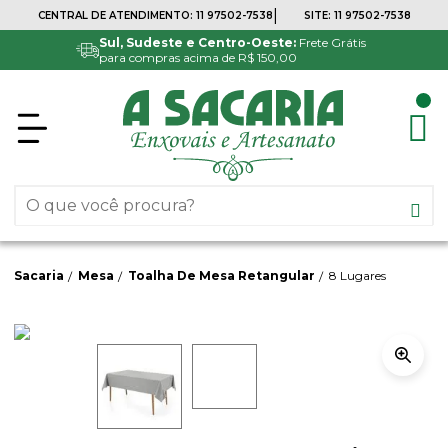
|
CENTRAL DE ATENDIMENTO:
11 97502-7538
SITE:
11 97502-7538
Sul, Sudeste e Centro-Oeste:
Frete Grátis
para compras acima de R$ 150,00
Sacaria
Mesa
Toalha De Mesa Retangular
8 Lugares