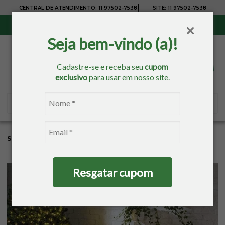
|
CENTRAL DE ATENDIMENTO:
11 97502-7538
SITE:
11 97502-7538
Sul, Sudeste e Centro-Oeste:
Frete Grátis
para compras acima de R$ 150,00
Seja bem-vindo (a)!
Cadastre-se e receba seu
cupom
exclusivo
para usar em nosso site.
Sacaria
Mesa
Natal
Toalha De Mesa Retangular
Resgatar cupom