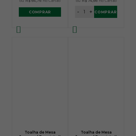
ou
R$ 64,76
no Cartão
ou
R$ 74,66
no Cartão
-
+
COMPRAR
COMPRAR
Toalha de Mesa
Toalha de Mesa