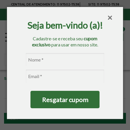
|
CENTRAL DE ATENDIMENTO:
11 97502-7538
SITE:
11 97502-7538
Sul, Sudeste e Centro-Oeste:
Frete Grátis
para compras acima de R$ 150,00
Seja bem-vindo (a)!
Cadastre-se e receba seu
cupom
exclusivo
para usar em nosso site.
Sacaria
Mesa
Natal
Toalha de Mesa Retangular
Resgatar cupom
FILTROS
MESA