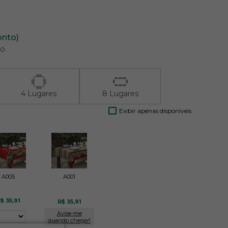
onto)
ão
4 Lugares
8 Lugares
Exibir apenas disponíveis
A005
A001
$ 35,91
R$ 35,91
Avise-me
quando chegar!