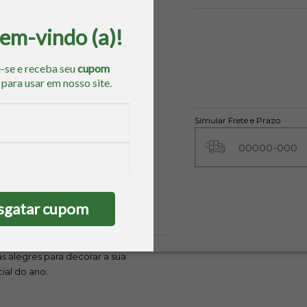
bem-vindo (a)!
-se e receba seu
cupom
o
para usar em nosso site.
Simular Frete e Prazo
sgatar cupom
ERÍSTICAS DO PRODUTO
 alegres para decorar a sua
ial do ano.