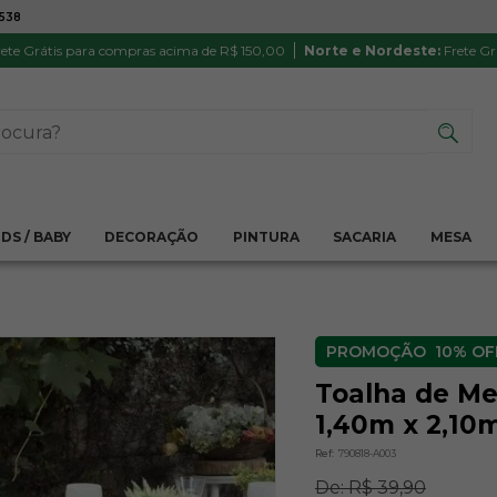
7538
ATÉ 6X SEM JUROS NO CARTÃO
PRODUTO
PIX
Parcela mínima R$ 20,00
Satisfação 
ete Grátis para compras acima de R$ 150,00
Norte e Nordeste:
Frete Gr
IDS / BABY
DECORAÇÃO
PINTURA
SACARIA
MESA
10% OF
Toalha de Me
1,40m x 2,10
Ref:
790818-A003
De:
R$ 39,90