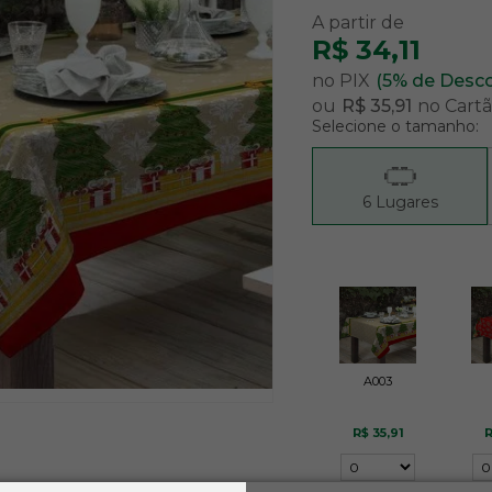
R$ 34,11
no PIX
(5% de Desc
ou
R$ 35,91
no Cart
Selecione o tamanho:
6 Lugares
A003
R$ 35,91
R