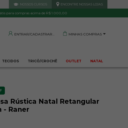
NOSSOS CURSOS
ENCONTRE NOSSAS LOJAS
 DE QUALIDADE
TRANQUILIDADE E PROTEÇÃO
Garantida
Sua compra segura
átis para compras acima de R$ 1.000,00
MINHAS COMPRAS
ENTRAR/CADASTRAR
TECIDOS
TRICÔ/CROCHÊ
OUTLET
NATAL
F
sa Rústica Natal Retangular
m - Raner