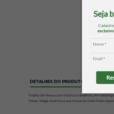
Seja 
Cadastre
exclusiv
Re
DETALHES DO PRODUTO
CARACT
Toalha de Mesa com motivos natalinos, em estampas
mesa. Traga charme a sua mesa na noite mais espec