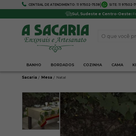
|
CENTRAL DE ATENDIMENTO:
11 97502-7538
SITE:
11 97502-
FRETE GRÁTIS
5% DE DESCONTO
Em todo Brasil*
Pagamentos via boleto ou 
Sul, Sudeste e Centro-Oeste:
Fr
BANHO
BORDADOS
COZINHA
CAMA
K
Sacaria
Mesa
Natal