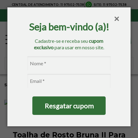
|
CENTRAL DE ATENDIMENTO:
11 97502-7538
SITE:
11 97502-7538
Sul, Sudeste e Centro-Oeste:
Frete Grátis
para compras acima de R$ 150,00
Seja bem-vindo (a)!
Cadastre-se e receba seu
cupom
exclusivo
para usar em nosso site.
Sacaria
Banho
Toalhas Para Pintar
Toalhas De Rosto
Resgatar cupom
Toalha de Rosto Bruna II Para