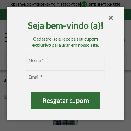
|
CENTRAL DE ATENDIMENTO:
11 97502-7538
SITE:
11 97502-7538
Sul, Sudeste e Centro-Oeste:
Frete Grátis
para compras acima de R$ 150,00
Seja bem-vindo (a)!
Cadastre-se e receba seu
cupom
exclusivo
para usar em nosso site.
Sacaria
Banho
Toalhas Estampadas
Toalhas De Rosto
Resgatar cupom