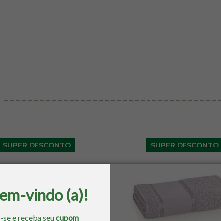
SUPER DESCONTO
SUPER DESCONTO
bem-vindo (a)!
-se e receba seu
cupom