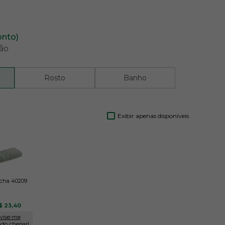
onto)
ão
Rosto
Banho
Exibir apenas disponíveis
cha 40209
$ 23,40
vise-me
do chegar!