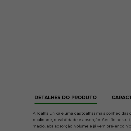
DETALHES DO PRODUTO
CARACT
A Toalha Unika é uma das toalhas mais conhecidas 
qualidade, durabilidade e absorção. Seu fio possui t
macio, alta absorção, volume e já vem pré-encolhi