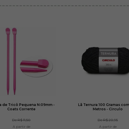
a de Tricô Pequena N:09mm -
Lã Ternura 100 Gramas co
Coats Corrente
Metros - Circulo
De
R$ 11,50
De
R$ 20,95