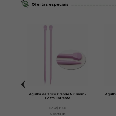
Ofertas especiais
 1/2mm
Agulha de Tricô Grande N:08mm -
Agulh
Coats Corrente
De
R$ 13,50