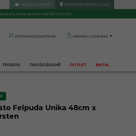
NOSSOS CURSOS
ENCONTRE NOSSAS LOJAS
 DE QUALIDADE
TRANQUILIDADE E PROTEÇÃO
Garantida
Sua compra segura
átis para compras acima de R$ 1.000,00
MINHAS COMPRAS
ENTRAR/CADASTRAR
TECIDOS
TRICÔ/CROCHÊ
OUTLET
NATAL
F
sto Felpuda Unika 48cm x
rsten