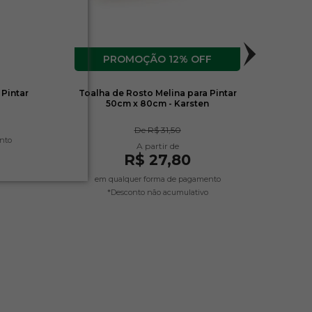
12% OFF
 Pintar
Toalha de Rosto Melina para Pintar
Toal
50cm x 80cm - Karsten
para
De
R$ 31,50
nto
R$ 27,80
em qualquer forma de pagamento
*Desconto não acumulativo