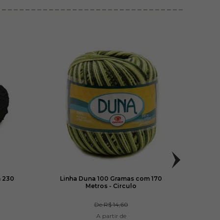
m 230
Linha Duna 100 Gramas com 170
Agul
Metros - Circulo
De
R$ 14,60