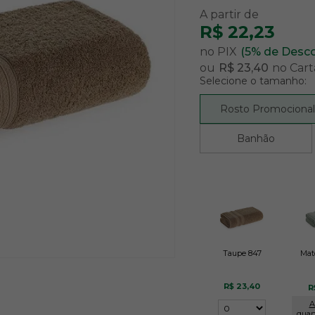
R$ 22,23
no PIX
(5% de Desc
ou
R$ 23,40
no Cart
Selecione o tamanho:
Rosto Promocional
Banhão
Taupe 847
Mat
R$ 23,40
R
A
quan