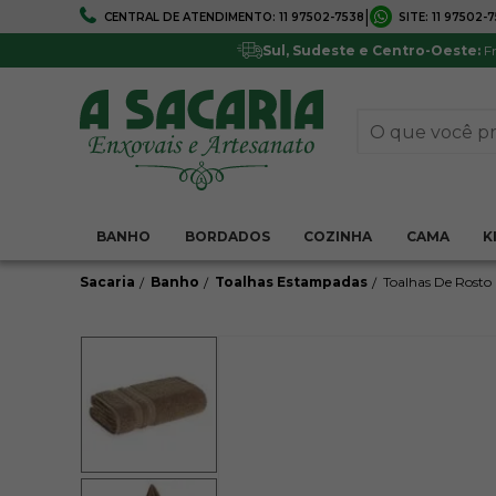
|
CENTRAL DE ATENDIMENTO:
11 97502-7538
SITE:
11 97502-
FRETE GRÁTIS
5% DE DESCONTO
Em todo Brasil*
Pagamentos via boleto ou 
Sul, Sudeste e Centro-Oeste:
Fr
BANHO
BORDADOS
COZINHA
CAMA
K
Sacaria
Banho
Toalhas Estampadas
Toalhas De Rosto