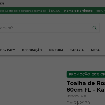
7538
ATÉ 6X SEM JUROS NO CARTÃO
PRODUTO
PIX
Parcela mínima R$ 20,00
Satisfação 
ete Grátis para compras acima de R$ 150,00
Norte e Nordeste:
Frete Gr
IDS / BABY
DECORAÇÃO
PINTURA
SACARIA
MESA
20% OF
Toalha de Ro
80cm FL - Ka
Ref:
854905-Taupe
De:
R$ 29,30