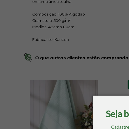
em uma única toalha.
Composição: 100% Algodão
Gramatura: 500 g/m²
Medida: 48cm x 80cm
Fabricante: Karsten
O que outros clientes estão comprando
Seja 
Cadastre