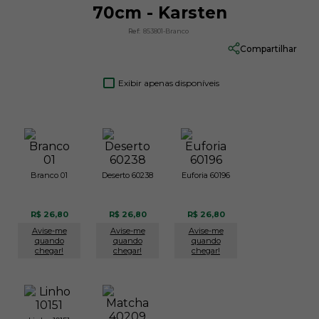
70cm - Karsten
Ref:
853801-Branco
Compartilhar
Exibir apenas disponíveis
Branco 01
Deserto 60238
Euforia 60196
R$ 26,80
R$ 26,80
R$ 26,80
Avise-me
Avise-me
Avise-me
quando
quando
quando
chegar!
chegar!
chegar!