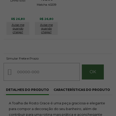
Linho 10151
Matcha 40209
R$ 26,80
R$ 26,80
Avise-me
Avise-me
quando
quando
chegar!
chegar!
Simular Frete e Prazo
DETALHES DO PRODUTO
CARACTERÍSTICAS DO PRODUTO
A Toalha de Rosto Grace é uma peça graciosa e elegante
para compor a decoração do seu banheiro, além de
contribuir para uma rotina mais prática e aconchegante