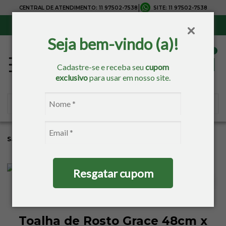
|
CENTRAL DE ATENDIMENTO:
11 97502-7538
SITE:
11 97502-7538
Sul, Sudeste e Centro-Oeste:
Frete Grátis
para compras acima de R$ 150,00
Seja bem-vindo (a)!
Cadastre-se e receba seu
cupom
exclusivo
para usar em nosso site.
Sacaria
Banho
Toalhas Estampadas
Toalhas De Rosto
Resgatar cupom
Toalha de Rosto Grace 48cm x