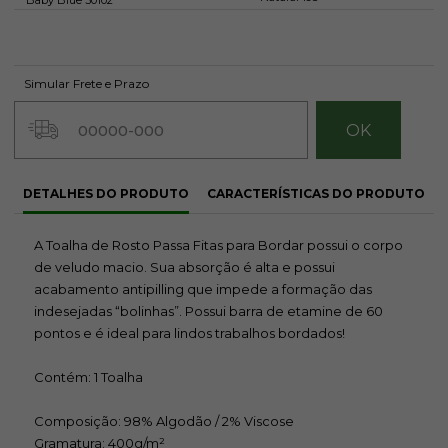
Baby Blue 30102
R$ 21,50
R$ 21,50
R$ 21,50
Avise-me
Avise-me
Avise-me
Simular Frete e Prazo
quando
quando
quando
chegar!
chegar!
chegar!
DETALHES DO PRODUTO
CARACTERÍSTICAS DO PRODUTO
Rosa Quartzo
60162
A Toalha de Rosto Passa Fitas para Bordar possui o corpo
de veludo macio. Sua absorção é alta e possui
R$ 19,40
acabamento antipilling que impede a formação das
Avise-me
quando
indesejadas “bolinhas”. Possui barra de etamine de 60
chegar!
pontos e é ideal para lindos trabalhos bordados!
Contém: 1 Toalha
Composição: 98% Algodão / 2% Viscose
Gramatura: 400g/m²