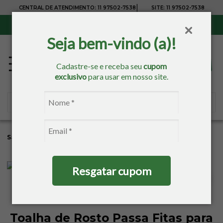
|
CENTRAL DE ATENDIMENTO:
11 97502-7538
SITE:
11 97502-7538
Sul, Sudeste e Centro-Oeste:
Frete Grátis
para compras acima de R$ 150,00
Seja bem-vindo (a)!
Cadastre-se e receba seu
cupom
exclusivo
para usar em nosso site.
Sacaria
Banho
Toalhas Para Bordar
Toalhas De Rosto
Resgatar cupom
Toalha de Rosto Passa Fitas para