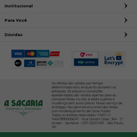
Institucional
Para Você
Dúvidas
As ofertas são válidas por tempo
determinado e/ou enquanto durarem os
estoques. Os preços e condições
apresentados são válidos apenas para as
compras feitas no site, e estão sujeitos à
mudança sem aviso prévio. Nosso serviço de
entregas não permite encomendas feitas
com endereçamento de Caixa Postal.
Todos os direitos reservados- CNPJ nº
146478900006/47 - Rua Doutor César, 364 - 2º
Andar - Santana - CEP 02013-001 - São Paulo,
SP.