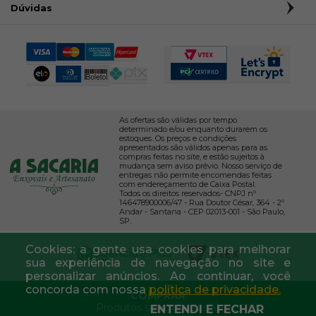
Dúvidas
As ofertas são válidas por tempo
determinado e/ou enquanto durarem os
estoques. Os preços e condições
apresentados são válidos apenas para as
compras feitas no site, e estão sujeitos à
mudança sem aviso prévio. Nosso serviço de
entregas não permite encomendas feitas
com endereçamento de Caixa Postal.
Todos os direitos reservados- CNPJ nº
146478900006/47 - Rua Doutor César, 364 - 2º
Andar - Santana - CEP 02013-001 - São Paulo,
SP.
Cookies: a gente usa cookies para melhorar
sua experiência de navegação no site e
personalizar anúncios. Ao continuar, você
concorda com nossa
política de privacidade.
COMPRAR
Produtos selecionados:
0
ENTENDI E FECHAR