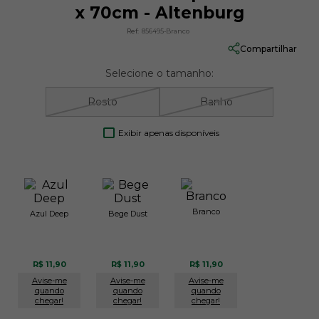
x 70cm - Altenburg
Ref:
856495-Branco
Compartilhar
Selecione o tamanho:
Rosto
Banho
Exibir apenas disponíveis
Branco
Azul Deep
Bege Dust
R$ 11,90
R$ 11,90
R$ 11,90
Avise-me
Avise-me
Avise-me
quando
quando
quando
chegar!
chegar!
chegar!