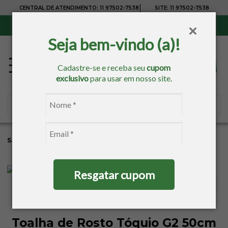
|
CENTRAL DE ATENDIMENTO:
11 97502-7538
SITE:
11 97502-7538
Sul, Sudeste e Centro-Oeste:
Frete Grátis
para compras acima de R$ 150,00
Seja bem-vindo (a)!
Cadastre-se e receba seu
cupom
exclusivo
para usar em nosso site.
Sacaria
Banho
Toalhas Estampadas
Toalhas De Rosto
Resgatar cupom
Toalha de Rosto Tóquio G2 50cm