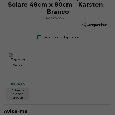
Solare 48cm x 80cm - Karsten -
Branco
Ref:
846740-Branco
Compartilhar
Exibir apenas disponíveis
Branco
R$ 49,90
Avise-me
quando
chegar!