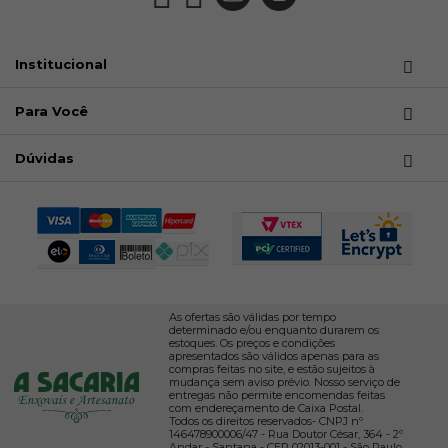
Institucional
Para Você
Dúvidas
As ofertas são válidas por tempo
determinado e/ou enquanto durarem os
estoques. Os preços e condições
apresentados são válidos apenas para as
compras feitas no site, e estão sujeitos à
mudança sem aviso prévio. Nosso serviço de
entregas não permite encomendas feitas
com endereçamento de Caixa Postal.
Todos os direitos reservados- CNPJ nº
146478900006/47 - Rua Doutor César, 364 - 2º
Andar - Santana - CEP 02013-001 - São Paulo,