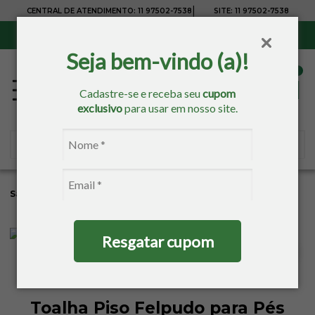
|
CENTRAL DE ATENDIMENTO:
11 97502-7538
SITE:
11 97502-7538
Sul, Sudeste e Centro-Oeste:
Frete Grátis
para compras acima de R$ 150,00
Seja bem-vindo (a)!
Cadastre-se e receba seu
cupom
exclusivo
para usar em nosso site.
Sacaria
Banho
Pisos
Resgatar cupom
Toalha Piso Felpudo para Pés