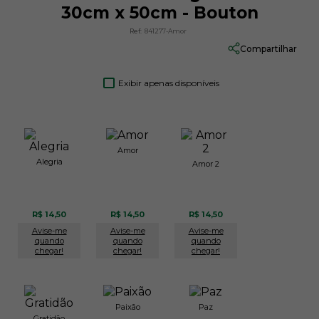
30cm x 50cm - Bouton
Ref:
841277-Amor
Compartilhar
Exibir apenas disponíveis
Amor
Alegria
Amor 2
R$ 14,50
R$ 14,50
R$ 14,50
Avise-me
Avise-me
Avise-me
quando
quando
quando
chegar!
chegar!
chegar!
Paixão
Paz
Gratidão