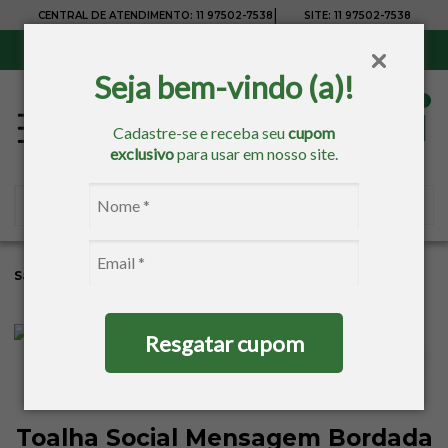
|
CENTRAL DE ATENDIMENTO:
11 97502-7538
SITE:
11 97502-7538
Sul, Sudeste e Centro-Oeste:
Frete Grátis
para compras acima de R$ 150,00
Seja bem-vindo (a)!
Cadastre-se e receba seu
cupom
exclusivo
para usar em nosso site.
Sacaria
Banho
Toalhas Estampadas
Toalhas De Lavabo
Resgatar cupom
Toalha Social Mensagem Bordada