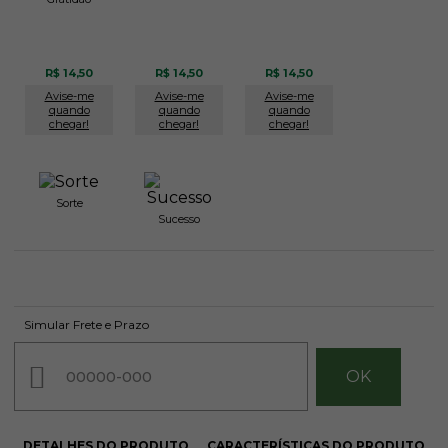
R$ 14,50
R$ 14,50
R$ 14,50
Avise-me
Avise-me
Avise-me
quando
quando
quando
chegar!
chegar!
chegar!
Sorte
Sucesso
R$ 14,50
R$ 14,50
Avise-me
Avise-me
Simular Frete e Prazo
quando
quando
chegar!
chegar!
DETALHES DO PRODUTO
CARACTERÍSTICAS DO PRODUTO